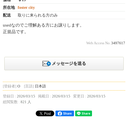
所在地
foster city
配送
取りに来られる方のみ
usedなのでご理解ある方にお譲りします。
正規品です。
Web Access No.
3497617
メッセージを送る
[登録者]
O
[言語]
日本語
登録日 :
2026/03/15
掲載日 :
2026/03/15
変更日 :
2026/03/15
総閲覧数 :
821 人
Share