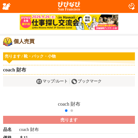
San Francisco
個人売買
売ります / 靴・バック・小物
coach 財布
マップ/ルート
ブックマーク
売ります
品名
coach 財布
価格
＄15