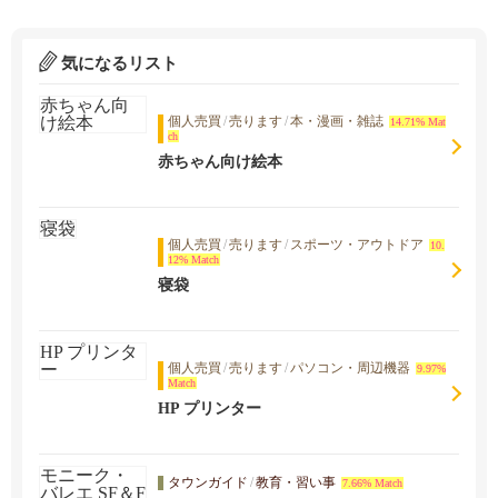
気になるリスト
個人売買
/
売ります
/
本・漫画・雑誌
14.71% Mat
ch
赤ちゃん向け絵本
個人売買
/
売ります
/
スポーツ・アウトドア
10.
12% Match
寝袋
個人売買
/
売ります
/
パソコン・周辺機器
9.97%
Match
HP プリンター
タウンガイド
/
教育・習い事
7.66% Match