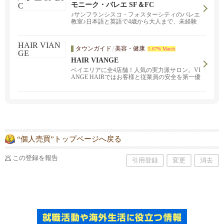
モニーク・バレエ SF＆FC
♪サンフランシスコ・フォスターシティのバレエ
教室♪日本語と英語で4歳から大人まで、未経験
の方も大歓迎。
タウンガイド
/
美容・健康
5.67% Match
HAIR VIANGE
ベイエリアに全4店舗！人気の実力派サロン。VI
ANGE HAIRではお客様と従業員の安全を第一優
先に考え、器具やステーションの除菌消毒はも
ちろん、お客様が安心してサービスを受けられ
るよう準備をしております。お会いできる日を
スタッフ一同楽しみにしております。ネイル、
アイラッシュも。
“個人売買”トップページへ戻る
この登録を報告
引用登録
変更
消去