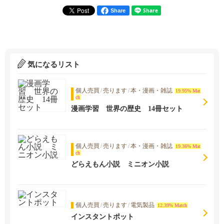
Share
気になるリスト
個人売買
/
売ります
/
本・漫画・雑誌
19.95% Mat
ch
漫画学習 世界の歴史 14冊セット
個人売買
/
売ります
/
本・漫画・雑誌
19.36% Mat
ch
どらえもん小説 ミニオン小説
個人売買
/
売ります
/
電気製品
12.39% Match
インスタントポット