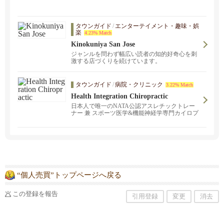
タウンガイド
/
エンターテイメント・趣味・娯
楽
4.23% Match
Kinokuniya San Jose
ジャンルを問わず幅広い読者の知的好奇心を刺
激する店づくりを続けています。
タウンガイド
/
病院・クリニック
3.22% Match
Health Integration Chiropractic
日本人で唯一のNATA公認アスレチックトレー
ナー 兼 スポーツ医学&機能神経学専門カイロプ
ラクターのクリニック！サンノゼとサンマテオ
にクリニックがあります。スポーツ外傷でお悩
みの方、長年の肩こりや腰痛でお悩みの方か
ら、どこに行っても治らなかった原因不明の身
体の不調に悩まされている方から、アスレチッ
クパフォーマンスの向上を目指している方は是
非ご連絡ください。
“個人売買”トップページへ戻る
この登録を報告
引用登録
変更
消去