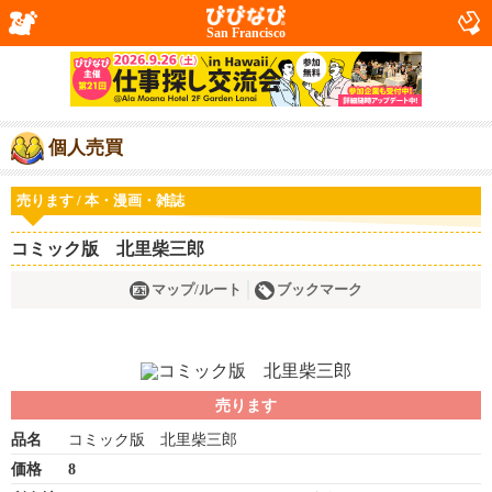
San Francisco
個人売買
売ります / 本・漫画・雑誌
コミック版 北里柴三郎
マップ/ルート
ブックマーク
売ります
品名
コミック版 北里柴三郎
価格
8