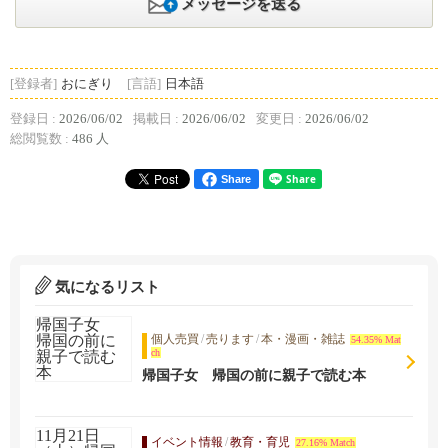
メッセージを送る
[登録者]
おにぎり
[言語]
日本語
登録日 :
2026/06/02
掲載日 :
2026/06/02
変更日 :
2026/06/02
総閲覧数 :
486 人
Share
気になるリスト
個人売買
/
売ります
/
本・漫画・雑誌
54.35% Mat
ch
帰国子女 帰国の前に親子で読む本
イベント情報
/
教育・育児
27.16% Match