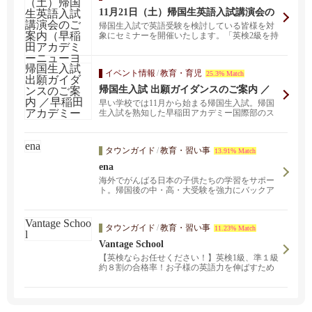
11月21日（土）帰国生英語入試講演会の
ご案内（早稲田アカデミーニューヨーク
帰国生入試で英語受験を検討している皆様を対
校）
象にセミナーを開催いたします。「英検2級を持
っていれば」と...
イベント情報
/
教育・育児
25.3% Match
帰国生入試 出願ガイダンスのご案内 ／
早稲田アカデミー
早い学校では11月から始まる帰国生入試。帰国
生入試を熟知した早稲田アカデミー国際部のス
タッフが、帰国...
タウンガイド
/
教育・習い事
13.91% Match
ena
海外でがんばる日本の子供たちの学習をサポー
ト。帰国後の中・高・大受験を強力にバックア
ップします！多くの生徒は日本に帰国後の帰国
子女枠・一般枠受験や編入を目標としており、
そのため通常クラスに加え、小６、中３や大学
タウンガイド
/
教育・習い事
11.23% Match
受験の学年では受験用のクラスも設置していま
す。一方、現地校の日々の学習をサポートする
Vantage School
ためのクラスも用意しており、特に米国に来て
【英検ならお任せください！】英検1級、準１級
日が浅い生徒のためのELD対策や、日々の現地
約８割の合格率！お子様の英語力を伸ばすため
校の授業をフォローアップするための現地校英
の学習塾です。難関大学、高校、中学の合格実
語や現地校理系のクラスもあります。また米国
績多数、集中講座で弱点教科を克服しましょ
の大学受験を目指す生徒も在籍しており、その
う！オンラインでも受講可能です。Vantageで
ためのサポートも行っております。
は、常時クラス見学、体験入学を受け付けてお