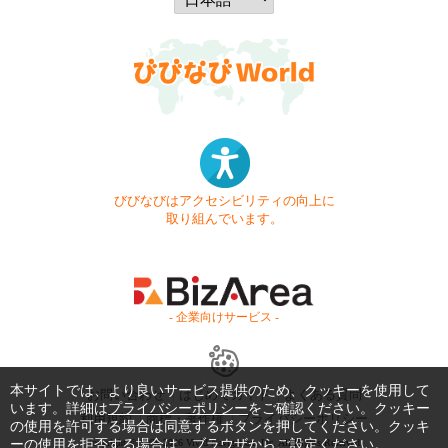
びびなびはアクセシビリティの向上に
取り組んでいます。
- 企業向けサービス -
本サイトでは、より良いサービス提供のため、クッキーを使用して
お問い合わせ
はじめてガイド
よくある質問
います。詳細は
プライバシーポリシー
をご確認ください。クッキー
利用規約
商標・著作権
プライバシーポリシー
の使用を許可する場合は同意するボタンを押してください。クッキ
Copyright © 1999-2026 Vivid Navigation, Inc. All Rights Reserved.
ーの使用を拒否する場合は、ブラウザからご設定ください。