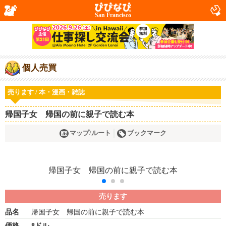
San Francisco
個人売買
売ります / 本・漫画・雑誌
帰国子女 帰国の前に親子で読む本
マップ/ルート
ブックマーク
売ります
品名
帰国子女 帰国の前に親子で読む本
価格
8ドル