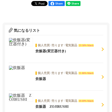
Share
気になるリスト
個人売買
/
売ります
/
電気製品
23.58% Match
炊飯器(変圧器付き)
個人売買
/
売ります
/
電気製品
21.86% Match
炊飯器
個人売買
/
売ります
/
電気製品
20.69% Match
炊飯器 ZOJIRUSHI