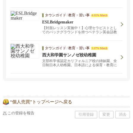
タウンガイド
/
教育・習い事
4.01% Match
ESLBridgemaker
【対面レッスン実施中！】心理セラピストとし
てのバックグラウンドを持つベテラン英会話教
師が 英語だけじゃない、アメリカ生活を自分ら
しく100％エンジョイする方法を教えます。
タウンガイド
/
教育・習い事
3.07% Match
西大和学園サンノゼ校幼稚園
文部科学省認定カリフォルニア校の姉妹園、全
日制日本人幼稚園。日本語による保育・教育に
より日本人としての心を育みます。
“個人売買”トップページへ戻る
この登録を報告
引用登録
変更
消去