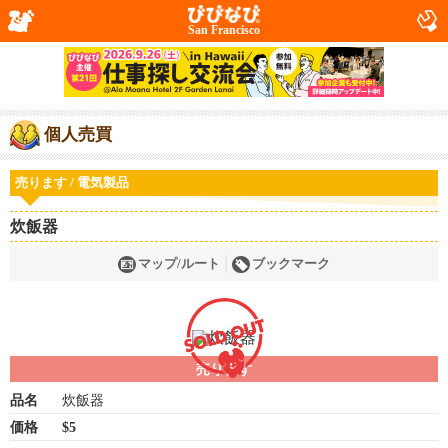
San Francisco
個人売買
売ります / 電気製品
炊飯器
マップ/ルート
ブックマーク
売ります
品名
炊飯器
価格
$5