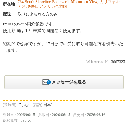
764 South Shoreline Boulevard,
Mountain View
, カリフォルニ
所在地
ア州, 94041 アメリカ合衆国
配送
取りに来られる方のみ
Imusaの5cup用炊飯器です。
使用期間は１年未満で問題なく使えます。
短期間で恐縮ですが、17日までに受け取り可能な方を優先いた
します。
Web Access No.
3667325
メッセージを送る
[登録者]
てぃむ
[言語]
日本語
登録日 :
2026/06/15
掲載日 :
2026/06/15
変更日 :
2026/06/16
総閲覧数 :
680 人