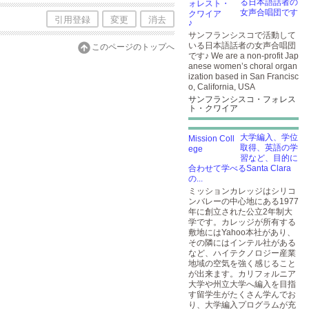
る日本語話者の
女声合唱団です
引用登録
変更
消去
♪
サンフランシスコで活動して
いる日本語話者の女声合唱団
このページのトップへ
です♪ We are a non-profit Jap
anese women’s choral organ
ization based in San Francisc
o, California, USA
サンフランシスコ・フォレス
ト・クワイア
大学編入、学位
取得、英語の学
習など、目的に
合わせて学べるSanta Clara
の...
ミッションカレッジはシリコ
ンバレーの中心地にある1977
年に創立された公立2年制大
学です。カレッジが所有する
敷地にはYahoo本社があり、
その隣にはインテル社がある
など、ハイテクノロジー産業
地域の空気を強く感じること
が出来ます。カリフォルニア
大学や州立大学へ編入を目指
す留学生がたくさん学んでお
り、大学編入プログラムが充