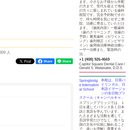
ます。小さなお子様から年配
の方まで、世代を超えて地域
の方々に親しまれている歯科
医院です。完全予約制ですの
で、待ち時間を気にせずご来
院、治療に専念していただけ
ます。《施術内容》一般歯科
（歯のクリーニング、虫歯の
予防）審美歯科（ホワイトニ
ング）歯列矯正（インビザラ
イン）歯周病治療神経治療レ
ーザー治療また、緊急時の
309 人
治...
+1 (408) 926-4669
Share
Capitol Square Dental Care /
Gerald S. Watanabe, D.D.S.
本校は、日英バ
イリンガル、日
本語イマージョ
ンの全日制プリ
スクール（キャンベルキャ...
スプリングブリッジでは、１
日を通してバランス良く日本
語と英語を学んでいます。ま
たさまざまな活動を通して、
言語学習だけでなく、色々な
国の文化や伝統に触れること
で、違いを理解し尊重する