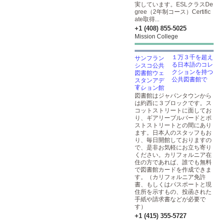
実しています。ESLクラスDe
gree（2年制コース）Certific
ate取得...
+1 (408) 855-5025
Mission College
１万３千を超え
る日本語のコレ
クションを持つ
公共図書館で
す。
図書館はジャパンタウンから
は約西に３ブロックです。ス
コットストリートに面してお
り、ギアリーブルバードとポ
ストストリートとの間にあり
ます。日本人のスタッフもお
り、毎日開館しておりますの
で、是非お気軽にお立ち寄り
ください。カリフォルニア在
住の方であれば、誰でも無料
で図書館カードを作成できま
す。（カリフォルニア免許
書、もしくはパスポートと現
住所を示すもの、投函された
手紙や請求書などが必要で
す）
+1 (415) 355-5727