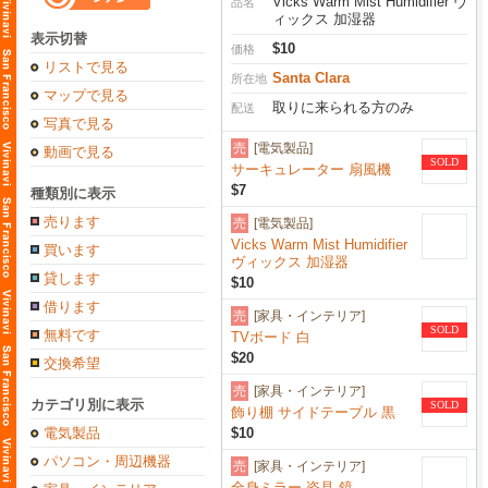
Vicks Warm Mist Humidifier ヴ
品名
ィックス 加湿器
表示切替
$10
価格
リストで見る
Santa Clara
所在地
マップで見る
取りに来られる方のみ
配送
写真で見る
売
[電気製品]
動画で見る
SOLD
サーキュレーター 扇風機
$7
種類別に表示
売ります
売
[電気製品]
Vicks Warm Mist Humidifier
買います
ヴィックス 加湿器
貸します
$10
借ります
売
[家具・インテリア]
SOLD
無料です
TVボード 白
$20
交換希望
売
[家具・インテリア]
カテゴリ別に表示
SOLD
飾り棚 サイドテーブル 黒
電気製品
$10
パソコン・周辺機器
売
[家具・インテリア]
全身ミラー 姿見 鏡