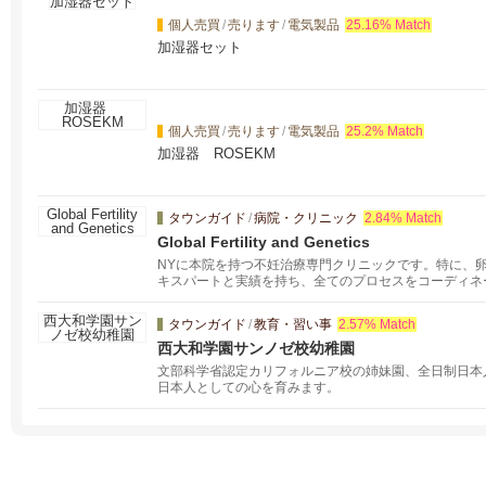
個人売買
/
売ります
/
電気製品
25.16% Match
加湿器セット
個人売買
/
売ります
/
電気製品
25.2% Match
加湿器 ROSEKM
タウンガイド
/
病院・クリニック
2.84% Match
Global Fertility and Genetics
NYに本院を持つ不妊治療専門クリニックです。特に、
キスパートと実績を持ち、全てのプロセスをコーディネ
タウンガイド
/
教育・習い事
2.57% Match
西大和学園サンノゼ校幼稚園
文部科学省認定カリフォルニア校の姉妹園、全日制日本
日本人としての心を育みます。