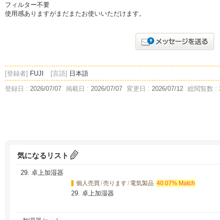
フィルター不要
使用感ありますがまだまたお使いいただけます。
[登録者]
FUJI
[言語]
日本語
登録日 :
2026/07/07
掲載日 :
2026/07/07
変更日 :
2026/07/12
総閲覧数 :
気になるリスト
個人売買
/
売ります
/
電気製品
40.07% Match
29. 卓上加湿器