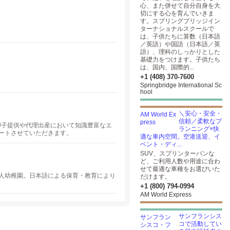
心、また併せて自分自身を大
切にする心を育んでいきま
す。スプリングブリッジイン
ターナショナルスクールで
は、子供たちに算数（日本語
／英語）や国語（日本語／英
語）、理科のしっかりとした
基礎力をつけます。子供たち
は、国内、国際的...
+1 (408) 370-7600
Springbridge International Sc
hool
＼安心・安全・
信頼／柔軟なプ
卵子提供や代理出産において知識豊富なエ
ランニング×快
ートさせていただきます。
適な車内空間。空港送迎、イ
ベント・ディ...
SUV、スプリンターバンな
ど、ご利用人数や用途に合わ
せて最適な車種をお選びいた
人幼稚園。日本語による保育・教育により
だけます。
+1 (800) 794-0994
AM World Express
サンフランシス
コで活動してい