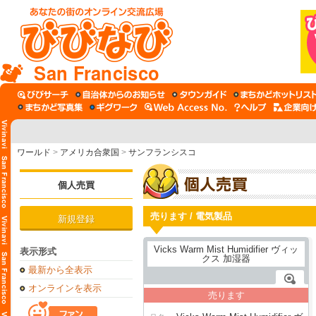
San Francisco
ワールド
>
アメリカ合衆国
>
サンフランシスコ
個人売買
売ります / 電気製品
新規登録
表示形式
最新から全表示
オンラインを表示
売ります