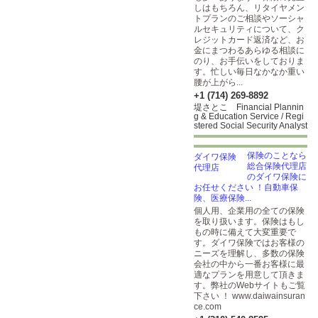
しはもちろん、リタイヤメン
トプランのご相談やソーシャ
ルセキュリティについて、ク
レジットカード返済など、お
金にまつわるあらゆる相談に
のり、お手伝いをしておりま
す。忙しい毎日なかなか重い
腰が上がら...
+1 (714) 269-8892
堤さとこ Financial Plannin
g & Education Service / Regi
stered Social Security Analyst
保険のことなら
総合保険代理店
のダイワ保険に
お任せください ！自動車保
険、医療保険...
個人用、企業用の全ての保険
を取り扱います。保険はもし
もの時に備えて大変重要で
す。ダイワ保険ではお客様の
ニーズを理解し、多数の保険
会社の中から一番お客様に最
適なプランを用意して頂きま
す。弊社のWebサイトもご覧
下さい ！ www.daiwainsuran
ce.com