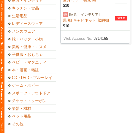
家具・インテリア
$10
キッチン・食品
売
[家具・インテリア]
生活用品
SOLD
黒 棚 キャビネット 収納棚
レディースウェア
$10
メンズウェア
Web Access No.
3714165
靴・バック・小物
美容・健康・コスメ
子供服・おもちゃ
ベビー・マタニティ
本・漫画・雑誌
CD・DVD・ブルーレイ
ゲーム・ホビー
スポーツ・アウトドア
チケット・クーポン
楽器・機材
ペット用品
その他