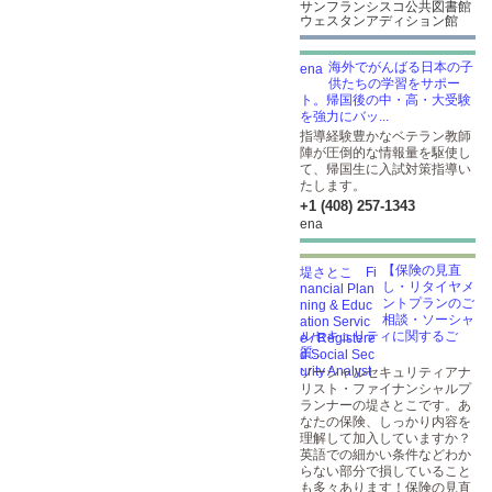
サンフランシスコ公共図書館
ウェスタンアディション館
海外でがんばる日本の子
供たちの学習をサポー
ト。帰国後の中・高・大受験
を強力にバッ...
指導経験豊かなベテラン教師
陣が圧倒的な情報量を駆使し
て、帰国生に入試対策指導い
たします。
+1 (408) 257-1343
ena
【保険の見直
し・リタイヤメ
ントプランのご
相談・ソーシャ
ルセキュリティに関するご
質...
ソーシャルセキュリティアナ
リスト・ファイナンシャルプ
ランナーの堤さとこです。あ
なたの保険、しっかり内容を
理解して加入していますか？
英語での細かい条件などわか
らない部分で損していること
も多々あります！保険の見直