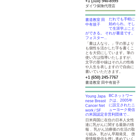
+1 (310) 540-8595
ダイワ保険代理店
だれでも手軽に
始められ、そし
て生涯学ぶこと
ができる。 それが書道です。
フォスター...
「書は人なり。」字の形より
も個性を活かした字を書くこ
とを大切にしています。筆の
使い方は指導いたしますが、
文字の形や線はその人の性格
や人生を表しますので自由に
書いていただきます。
+1 (650) 245-7767
書道教室 田中有規子
BCネットワー
クは、2005年
に設立されたニ
ューヨーク発信
の米国認定非営利団体で...
日米両国に在住の日本人女性
達に乳がんに関する最新の情
報 、乳がん治療後の生活の取
り組み、乳がん早期発見、 啓
発情報発信を押し進めていく