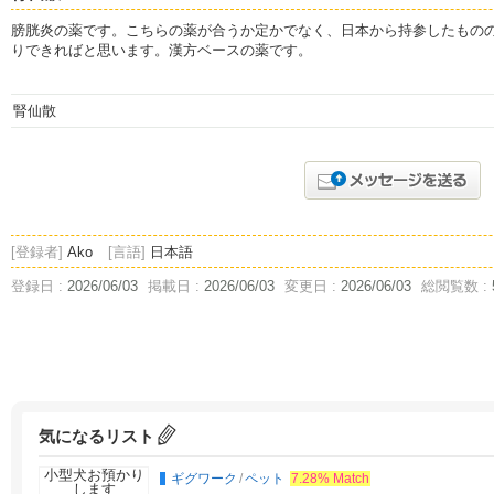
膀胱炎の薬です。こちらの薬が合うか定かでなく、日本から持参したもの
りできればと思います。漢方ベースの薬です。
[登録者]
Ako
[言語]
日本語
登録日 :
2026/06/03
掲載日 :
2026/06/03
変更日 :
2026/06/03
総閲覧数 :
気になるリスト
ギグワーク
/
ペット
7.28% Match