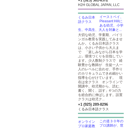
+1 (925) 381-6572
H2H GLOBAL JAPAN, LLC
イーストベイ、
Pleasant Hillに
ある幼児、小学
生、中高生、大人を対象と...
大切な幼児、学童期、バイリ
ンガル教育を実践してみませ
んか。くるみ日本語クラス
は、小さい子供から大人ま
で 「楽しみながら日本を学
ぶ」環境づくりを目指してい
ます。少人数制クラスで 経
験豊かな教師が 生徒一人一
人のレベルに合わせ、手作り
のカリキュラムできめ細かい
指導を心がけています。 現
在は全クラス オンラインで
開講中。幼児期から、読む、
書く、聞く、話す」4つの力
を総合的に伸ばします。設置
クラスは幼児ク...
+1 (925) 289-8296
くるみ日本語クラス
この道３０年の
プロ講師が、世