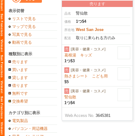
売ります
表示切替
腎仙散
品名
リストで見る
1つ$4
価格
マップで見る
West San Jose
所在地
写真で見る
取りに来られる方のみ
配送
動画で見る
売
[美容・健康・コスメ]
種類別に表示
葛根湯 キッズ
1つ$3
売ります
買います
売
[美容・健康・コスメ]
熱さまシート こども用
貸します
$5
借ります
売
[美容・健康・コスメ]
無料です
腎仙散
交換希望
1つ$4
カテゴリ別に表示
Web Access No.
3645381
電気製品
パソコン・周辺機器