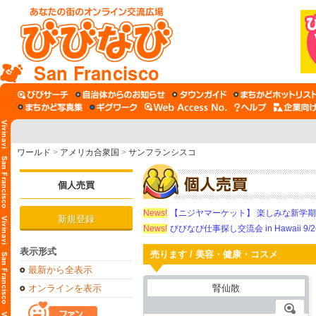
San Francisco
ワールド
>
アメリカ合衆国
>
サンフランシスコ
個人売買
News!
【ニジヤマーケット】 楽しみな新学
新規登録
News!
びびなび仕事探し交流会 in Hawaii 9/26（
表示形式
売ります / 美容・健康・コスメ
最新から全表示
オンラインを表示