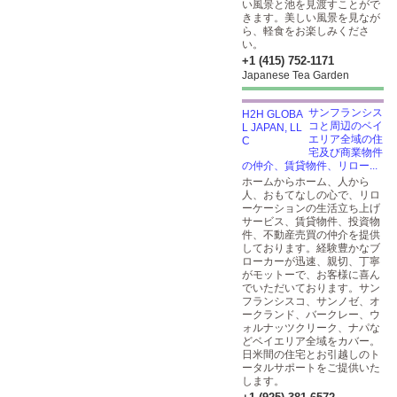
い風景と池を見渡すことがで
きます。美しい風景を見なが
ら、軽食をお楽しみくださ
い。
+1 (415) 752-1171
Japanese Tea Garden
サンフランシス
コと周辺のベイ
エリア全域の住
宅及び商業物件
の仲介、賃貸物件、リロー...
ホームからホーム、人から
人、おもてなしの心で、リロ
ーケーションの生活立ち上げ
サービス、賃貸物件、投資物
件、不動産売買の仲介を提供
しております。経験豊かなブ
ローカーが迅速、親切、丁寧
がモットーで、お客様に喜ん
でいただいております。サン
フランシスコ、サンノゼ、オ
ークランド、バークレー、ウ
ォルナッツクリーク、ナパな
どベイエリア全域をカバー。
日米間の住宅とお引越しのト
ータルサポートをご提供いた
します。