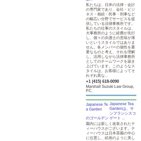
私たちは、日米の法律・会計
の専門家であり、会社・ビジ
ネス・相続・民事・刑事など
の幅広い分野でサービスを提
供している法律事務所です。
私たちの仕事のスタイルは、
大事務所のように経費が先行
し、個々の弁護士の意味が薄
いというスタイルではありま
せん。各メンバーの個性を重
要なものと考え、それを理解
し、活用しながら法律事務所
としてのチームワークを築き
上げています。このようなス
タイルは、お客様によってそ
れぞれ異な...
+1 (415) 618-0090
Marshall Suzuki Law Group,
P.C.
Japanese Tea
Gardenは、サ
ンフランシスコ
のゴールデン ゲート ...
園内には新しく改装されたテ
ィーハウスがございます。テ
ィーハウスは日本茶園の中心
に位置し、絵画のように美し