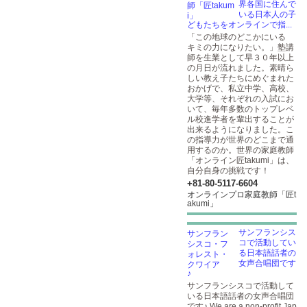
界各国に住んで
いる日本人の子
どもたちをオンラインで指...
「この地球のどこかにいる
キミの力になりたい。」塾講
師を生業として早３０年以上
の月日が流れました。素晴ら
しい教え子たちにめぐまれた
おかげで、私立中学、高校、
大学等、それぞれの入試にお
いて、毎年多数のトップレベ
ル校進学者を輩出することが
出来るようになりました。こ
の指導力が世界のどこまで通
用するのか。世界の家庭教師
「オンライン匠takumi」は、
自分自身の挑戦です！
+81-80-5117-6604
オンラインプロ家庭教師「匠t
akumi」
サンフランシス
コで活動してい
る日本語話者の
女声合唱団です
♪
サンフランシスコで活動して
いる日本語話者の女声合唱団
です♪ We are a non-profit Jap