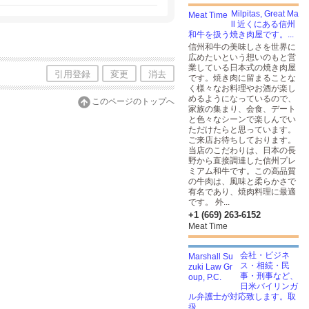
治らなかった原因不明の身体の不調に悩ま
を目指している方は是非ご連絡ください。
Milpitas, Great Ma
ll 近くにある信州
和牛を扱う焼き肉屋です。...
信州和牛の美味しさを世界に
広めたいという想いのもと営
業している日本式の焼き肉屋
引用登録
変更
消去
です。焼き肉に留まることな
く様々なお料理やお酒が楽し
めるようになっているので、
このページのトップへ
家族の集まり、会食、デート
と色々なシーンで楽しんでい
ただけたらと思っています。
ご来店お待ちしております。
当店のこだわりは、日本の長
野から直接調達した信州プレ
ミアム和牛です。この高品質
の牛肉は、風味と柔らかさで
有名であり、焼肉料理に最適
です。 外...
+1 (669) 263-6152
Meat Time
会社・ビジネ
ス・相続・民
事・刑事など、
日米バイリンガ
ル弁護士が対応致します。取
扱...