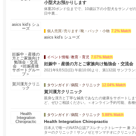
小型犬お預かりします
体重20ポンド位までで、10歳以下の小型犬をサンノゼ
日中裏...
個人売買
/
売ります
/
靴・バック・小物
7.2% Match
asics kid’s シューズ
イベント情報
/
教育・育児
7.07% Match
妊娠中・産後の方とご家族向け勉強会・交流会
2021年9月5日(日) 午前10:00より、第132回 サンフ
タウンガイド
/
病院・クリニック
12.04% Match
賀川漢方クリニック
親身な漢方と丁寧な鍼灸であなたの健康をサポートしま
ど、ぜひご相談ください。＜オンライン予約可能、各種
ガを早く治したい、手術後の回復を早めるなどには鍼灸
を遅らせる美容鍼もあります。不安、神経過敏、食欲過
タウンガイド
/
病院・クリニック
5.88% Match
ない耳つぼ刺激という方法もあります。ご相談下さい。
Health Integration Chiropractic
日本人で唯一のNATA公認アスレチックトレーナー 兼 
ターのクリニック！サンノゼとサンマテオにクリニック