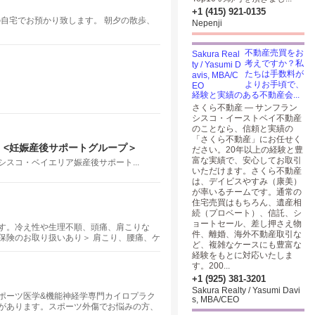
+1 (415) 921-0135
の自宅でお預かり致します。 朝夕の散歩、
Nepenji
不動産売買をお
考えですか？私
たちは手数料が
よりお手頃で、
経験と実績のある不動産会...
さくら不動産 — サンフラン
シスコ・イーストベイ不動産
のことなら、信頼と実績の
「さくら不動産」にお任せく
 <妊娠産後サポートグループ＞
ださい。20年以上の経験と豊
富な実績で、安心してお取引
ランシスコ・ベイエリア娠産後サポート...
いただけます。さくら不動産
は、デイビスやすみ（康美）
が率いるチームです。通常の
住宅売買はもちろん、遺産相
続（プロベート）、信託、シ
ョートセール、差し押さえ物
す。冷え性や生理不順、頭痛、肩こりな
件、離婚、海外不動産取引な
保険のお取り扱いあり＞ 肩こり、腰痛、ケ
ど、複雑なケースにも豊富な
が特に有効です。お顔の血行を良くし老化
経験をもとに対応いたしま
剰、禁煙などの精神的な問題には針を使わ
す。200...
+1 (925) 381-3201
Sakura Realty / Yasumi Davi
スポーツ医学&機能神経学専門カイロプラク
s, MBA/CEO
があります。スポーツ外傷でお悩みの方、