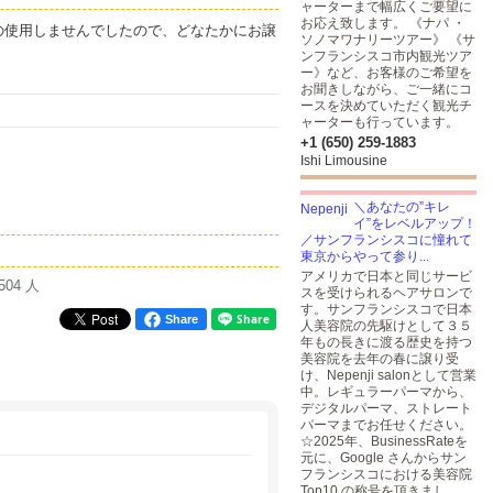
ャーターまで幅広くご要望に
お応え致します。 《ナパ ・
の使用しませんでしたので、どなたかにお譲
ソノマワナリーツアー》 《サ
ンフランシスコ市内観光ツア
ー》など、お客様のご希望を
お聞きしながら、ご一緒にコ
ースを決めていただく観光チ
ャーターも行っています。
+1 (650) 259-1883
Ishi Limousine
＼あなたの”キレ
イ”をレベルアップ！
／サンフランシスコに憧れて
東京からやって参り...
アメリカで日本と同じサービ
504 人
スを受けられるヘアサロンで
す。サンフランシスコで日本
Share
人美容院の先駆けとして３５
年もの長きに渡る歴史を持つ
美容院を去年の春に譲り受
け、Nepenji salonとして営業
中。レギュラーパーマから、
デジタルパーマ、ストレート
パーマまでお任せください。
☆2025年、BusinessRateを
元に、Google さんからサン
フランシスコにおける美容院
Top10 の称号を頂きまし...