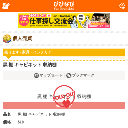
San Francisco
個人売買
売ります / 家具・インテリア
黒 棚 キャビネット 収納棚
マップ/ルート
ブックマーク
売ります
品名
黒 棚 キャビネット 収納棚
価格
$10