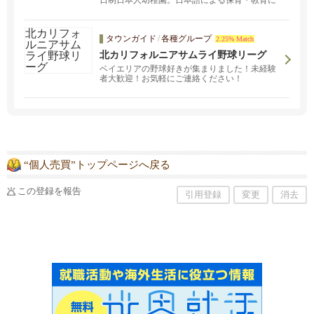
日制日本人幼稚園。日本語による保育・教育に
より日本人としての心を育みます。
タウンガイド
/
各種グループ
2.25% Match
北カリフォルニアサムライ野球リーグ
ベイエリアの野球好きが集まりました！未経験
者大歓迎！お気軽にご連絡ください！
“個人売買”トップページへ戻る
この登録を報告
引用登録
変更
消去