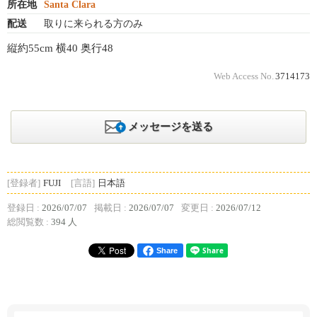
所在地
Santa Clara
配送
取りに来られる方のみ
縦約55cm 横40 奥行48
Web Access No.
3714173
メッセージを送る
[登録者]
FUJI
[言語]
日本語
登録日 :
2026/07/07
掲載日 :
2026/07/07
変更日 :
2026/07/12
総閲覧数 :
394 人
Share