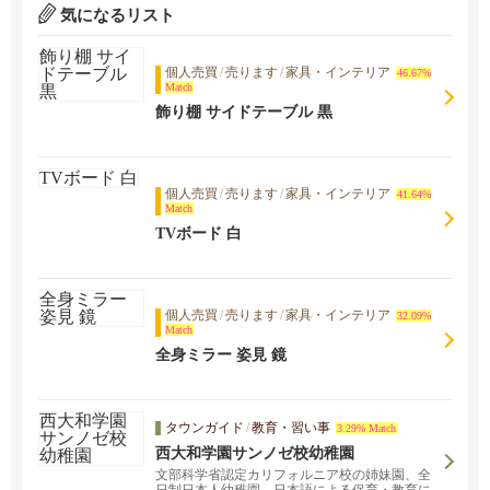
気になるリスト
個人売買
/
売ります
/
家具・インテリア
46.67%
Match
飾り棚 サイドテーブル 黒
個人売買
/
売ります
/
家具・インテリア
41.64%
Match
TVボード 白
個人売買
/
売ります
/
家具・インテリア
32.09%
Match
全身ミラー 姿見 鏡
タウンガイド
/
教育・習い事
3.29% Match
西大和学園サンノゼ校幼稚園
文部科学省認定カリフォルニア校の姉妹園、全