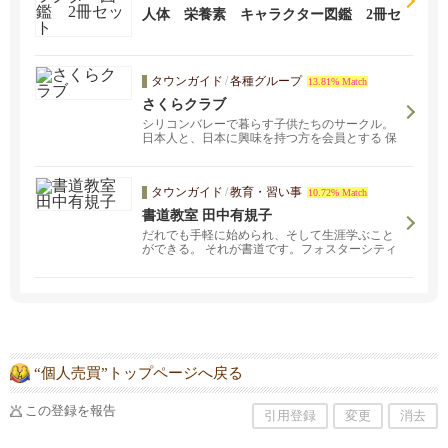
人体 栄養素 キャラクター図鑑 2冊セ
ット
タウンガイド
/
各種グループ
13.81% Match
さくらクラブ
シリコンバレーで暮らす子供たちのサークル。
日本人と、日本に興味を持つ方を会員とする 保
護者と子供のグループです。 主な活動エリアは
サンノゼ、クパチーノ、サニーベール近郊。
タウンガイド
/
教育・習い事
10.72% Match
書道教室 田中有規子
だれでも手軽に始められ、そして生涯学ぶこと
ができる。 それが書道です。フォスターシティ
ーの当書道教室では、子どもから大人まで、幅
広い年代の方が学んでいます。
“個人売買”トップページへ戻る
この登録を報告
引用登録
変更
消去