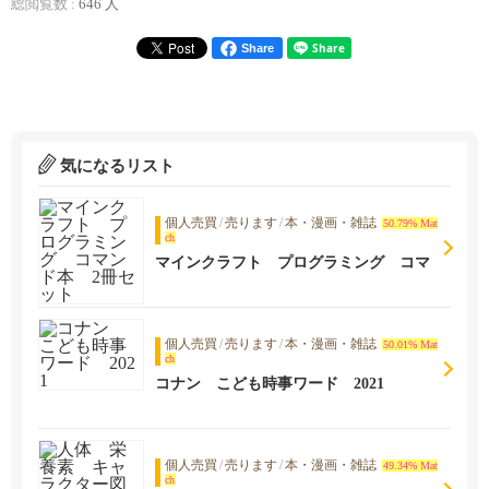
総閲覧数 :
646 人
Share
気になるリスト
個人売買
/
売ります
/
本・漫画・雑誌
50.79% Mat
ch
マインクラフト プログラミング コマ
ンド本 2冊セット
個人売買
/
売ります
/
本・漫画・雑誌
50.01% Mat
ch
コナン こども時事ワード 2021
個人売買
/
売ります
/
本・漫画・雑誌
49.34% Mat
ch