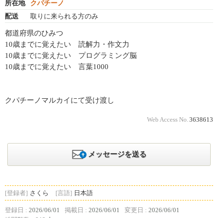
所在地
クパチーノ
配送
取りに来られる方のみ
都道府県のひみつ
10歳までに覚えたい 読解力・作文力
10歳までに覚えたい プログラミング脳
10歳までに覚えたい 言葉1000
クパチーノマルカイにて受け渡し
Web Access No.
3638613
メッセージを送る
[登録者]
さくら
[言語]
日本語
登録日 :
2026/06/01
掲載日 :
2026/06/01
変更日 :
2026/06/01