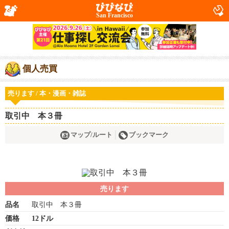
San Francisco
個人売買
売ります / 本・漫画・雑誌
取引中 本３冊
マップ/ルート
ブックマーク
売ります
品名
取引中 本３冊
価格
12ドル