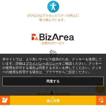
びびなびはアクセシビリティの向上に
取り組んでいます。
- 企業向けサービス -
本サイトでは、より良いサービス提供のため、クッキーを使用して
お問い合わせ
はじめてガイド
よくある質問
います。詳細は
プライバシーポリシー
をご確認ください。クッキー
利用規約
商標・著作権
プライバシーポリシー
の使用を許可する場合は同意するボタンを押してください。クッキ
ーの使用を拒否する場合は、ブラウザからご設定ください。
Copyright © 1999-2026 Vivid Navigation, Inc. All Rights Reserved.
Server US (45) @ Los Angeles Data Center
個人売買