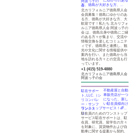
にゆかりのある
方、徳島が大好きな方、...
北カリフォルニア徳島県人会
会員募集！徳島にゆかりのあ
る方、徳島が大好きな方、大
歓迎です！私たち 北カリフォ
ルニア徳島県人会 阿波っ子の
会 は、徳島出身や徳島にご縁
のある方々が集まり、交流や
情報交換を楽しむコミュニテ
ィです。徳島県と連携し、観
光や文化に関する情報提供や
案内を行い、また徳島から当
地を訪れる方々との交流も行
っています。
+1 (415) 519-4880
北カリフォルニア徳島県人会
阿波っ子の会
不動産屋と自動
車販売店が一つ
になった、新し
い駐在員様向け
ワンストップサービス！🌈...
駐在員のためのワンストップ
サービス駐在サポートは、駐
在員、研究員、留学生の方々
を対象に、賃貸物件および自
動車に関する提案から契約、