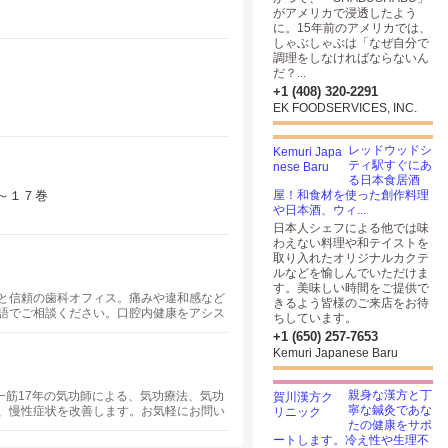
がアメリカで浸透したよう
に。15年前のアメリカでは、
しゃぶしゃぶは「なぜ自分で
調理をしなければならないん
だ？...
+1 (408) 320-2291
EK FOODSERVICES, INC.
レッドウッドシ
ティ駅すぐにあ
る日本食居酒
～１７巻
屋！和食材を使った創作料理
や日本酒、ウィ...
日本人シェフによる他では味
わえない料理や和テイストを
取り入れたオリジナルカクテ
ルなどを愉しんでいただけま
す。美味しい時間をご提供で
と信頼の歯科オフィス。痛みや違和感など
きるよう皆様のご来店をお待
語でご相談ください。口腔内健康をアシス
ちしています。
ばというのが当院のモットーです。最新の
+1 (650) 257-7653
ます。
Kemuri Japanese Baru
親身な漢方と丁
気功一筋17年の気功師による、気功療法、気功
寧な鍼灸であな
、慢性症状を改善します。お気軽にお問い
たの健康をサポ
クランド、フリーモント、サンマテオに出
ートします。冷え性や生理不
善のプログラムもあります。