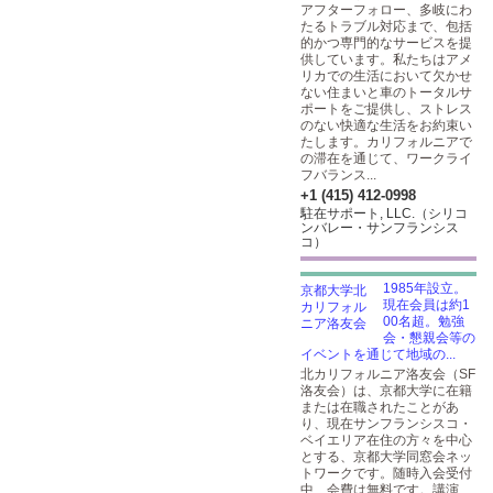
アフターフォロー、多岐にわ
たるトラブル対応まで、包括
的かつ専門的なサービスを提
供しています。私たちはアメ
リカでの生活において欠かせ
ない住まいと車のトータルサ
ポートをご提供し、ストレス
のない快適な生活をお約束い
たします。カリフォルニアで
の滞在を通じて、ワークライ
フバランス...
+1 (415) 412-0998
駐在サポート, LLC.（シリコ
ンバレー・サンフランシス
コ）
1985年設立。
現在会員は約1
00名超。勉強
会・懇親会等の
イベントを通じて地域の...
北カリフォルニア洛友会（SF
洛友会）は、京都大学に在籍
または在職されたことがあ
り、現在サンフランシスコ・
ベイエリア在住の方々を中心
とする、京都大学同窓会ネッ
トワークです。随時入会受付
中、会費は無料です。講演