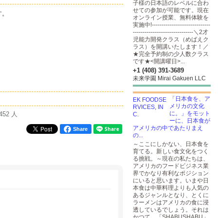
子様の日本語のレベルに合わ
せての参加が可能です。現在
す。
オンライン授業、無料体験を
実施中!------------------------------
-------------------------------＼2才
児能力開発クラス（めばえク
ラス）を開講いたします！／
★完全予約制の少人数クラス
です★<開講曜日>...
+1 (408) 391-3689
未来学園 Mirai Gakuen LLC
「日本食を、ア
メリカの文化
に。」をモット
452 人
ーに、日本食が
アメリカの中であたりまえ
Share
の...
～ここにしかない、日本食を
育てる。新しい食文化をつく
る挑戦。～現在の私たちは、
アメリカのフードビジネス業
界でかなり有利なポジション
にいると思います。いまや日
本食は中華料理よりも人気の
あるジャンルとなり、とくに
ラーメンはアメリカの食に浸
透しているでしょう。それは
かつて、「SHABUSHABU」