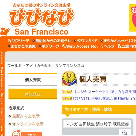
San Francisco
ワールド
>
アメリカ合衆国
>
サンフランシスコ
個人売買
News!
【ニジヤマーケット】 楽しみな新学
新規登録
News!
びびなび仕事探し交流会 in Hawaii 9/26（
表示形式
売ります / 本・漫画・雑誌
最新から全表示
オンラインを表示