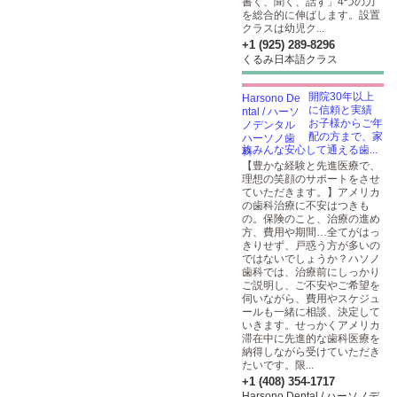
書く、聞く、話す」4つの力
を総合的に伸ばします。設置
クラスは幼児ク...
+1 (925) 289-8296
くるみ日本語クラス
開院30年以上
に信頼と実績
お子様からご年
配の方まで、家
族みんな安心して通える歯...
【豊かな経験と先進医療で、
理想の笑顔のサポートをさせ
ていただきます。】アメリカ
の歯科治療に不安はつきも
の。保険のこと、治療の進め
方、費用や期間…全てがはっ
きりせず、戸惑う方が多いの
ではないでしょうか？ハソノ
歯科では、治療前にしっかり
ご説明し、ご不安やご希望を
伺いながら、費用やスケジュ
ールも一緒に相談、決定して
いきます。せっかくアメリカ
滞在中に先進的な歯科医療を
納得しながら受けていただき
たいです。限...
+1 (408) 354-1717
Harsono Dental / ハーソノデ