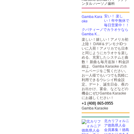
ンタル ハーソノ歯科
安い！ 楽し
い！年中無休で
毎日営業中！！
クパティーノでカラオケなら
Gamba K...
楽しい！嬉しい！アメリカ初
上陸！ DAM＆デンモクIDつ
いに入荷！アメリカでも日本
と同じようにカラオケを楽し
める、充実したシステムと曲
数！ 新曲も毎月追加！料金詳
細は、Gamba Karaoke のホ
ームページをご覧ください。
お一人様でもいつでも気軽に
利用できるウレシイ料金設
定。デート、誕生日会、夜の
お出かけ、宴会、などなどの
機会にぜひGamba Karaoke
にお越しください！
+1 (408) 865-0955
Gamba Karaoke
北カリフォルニ
ア徳島県人会
会員募集！徳島