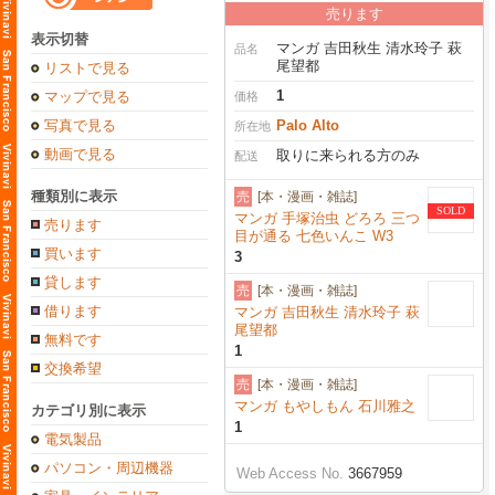
売ります
表示切替
マンガ 吉田秋生 清水玲子 萩
品名
尾望都
リストで見る
1
マップで見る
価格
写真で見る
Palo Alto
所在地
動画で見る
取りに来られる方のみ
配送
種類別に表示
売
[本・漫画・雑誌]
SOLD
マンガ 手塚治虫 どろろ 三つ
売ります
目が通る 七色いんこ W3
買います
3
貸します
売
[本・漫画・雑誌]
借ります
マンガ 吉田秋生 清水玲子 萩
尾望都
無料です
1
交換希望
売
[本・漫画・雑誌]
マンガ もやしもん 石川雅之
カテゴリ別に表示
1
電気製品
パソコン・周辺機器
Web Access No.
3667959