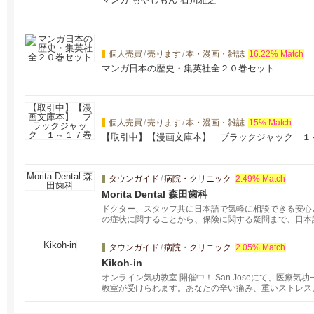
個人売買
/
売ります
/
本・漫画・雑誌
16.22% Match
マンガ日本の歴史・集英社全２０巻セット
個人売買
/
売ります
/
本・漫画・雑誌
15% Match
【取引中】【漫画文庫本】 ブラックジャック １
タウンガイド
/
病院・クリニック
2.49% Match
Morita Dental 森田歯科
ドクター、スタッフ共に日本語で気軽に相談できる安心
の症状に関することから、保険に関する疑問まで、日本
トすることで、体全体の健康も保てるお手伝いになれれ
歯科医療機器により、安全で正確な治療方法を提供致し
タウンガイド
/
病院・クリニック
2.05% Match
Kikoh-in
オンライン気功教室 開催中！ San Joseにて、医療
教室が受けられます。あなたの辛い痛み、重いストレス
合わせください。サンフランシスコ、バークレー、オー
張します。呼吸、脱ストレス、がん予防、健康、不妊改