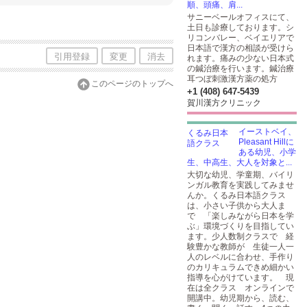
順、頭痛、肩...
サニーベールオフィスにて、
土日も診療しております。シ
リコンバレー、ベイエリアで
日本語で漢方の相談が受けら
引用登録
変更
消去
れます。痛みの少ない日本式
の鍼治療を行います。鍼治療
耳つぼ刺激漢方薬の処方
このページのトップへ
+1 (408) 647-5439
賀川漢方クリニック
イーストベイ、
Pleasant Hillに
ある幼児、小学
生、中高生、大人を対象と...
大切な幼児、学童期、バイリ
ンガル教育を実践してみませ
んか。くるみ日本語クラス
は、小さい子供から大人ま
で 「楽しみながら日本を学
ぶ」環境づくりを目指してい
ます。少人数制クラスで 経
験豊かな教師が 生徒一人一
人のレベルに合わせ、手作り
のカリキュラムできめ細かい
指導を心がけています。 現
在は全クラス オンラインで
開講中。幼児期から、読む、