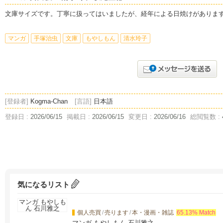
文庫サイズです。丁寧に扱ってはいましたが、経年による日焼けがありま
マンガ
手塚治虫
文庫
もやしもん
清水玲子
[登録者]
Kogma-Chan
[言語]
日本語
登録日 :
2026/06/15
掲載日 :
2026/06/15
変更日 :
2026/06/16
総閲覧数 :
気になるリスト
個人売買
/
売ります
/
本・漫画・雑誌
65.13% Match
マンガ もやしもん 石川雅之