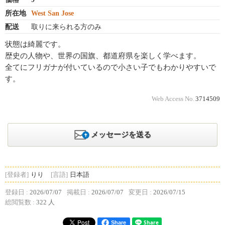
所在地
West San Jose
配送
取りに来られる方のみ
状態は綺麗です。
歴史の人物や、世界の国旗、都道府県を楽しく学べます。
全てにフリガナが付いているので小さい子でもわかりやすいで
す。
Web Access No.
3714509
メッセージを送る
[登録者]
りり
[言語]
日本語
登録日 :
2026/07/07
掲載日 :
2026/07/07
変更日 :
2026/07/15
総閲覧数 :
322 人
Share