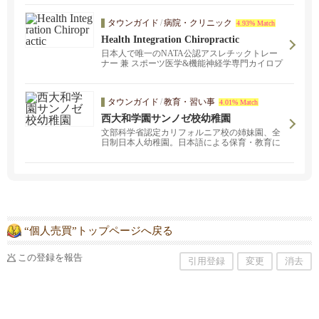
タウンガイド
/
病院・クリニック
4.93% Match
Health Integration Chiropractic
日本人で唯一のNATA公認アスレチックトレー
ナー 兼 スポーツ医学&機能神経学専門カイロプ
ラクターのクリニック！サンノゼとサンマテオ
にクリニックがあります。スポーツ外傷でお悩
みの方、長年の肩こりや腰痛でお悩みの方か
タウンガイド
/
教育・習い事
4.01% Match
ら、どこに行っても治らなかった原因不明の身
体の不調に悩まされている方から、アスレチッ
西大和学園サンノゼ校幼稚園
クパフォーマンスの向上を目指している方は是
文部科学省認定カリフォルニア校の姉妹園、全
非ご連絡ください。
日制日本人幼稚園。日本語による保育・教育に
より日本人としての心を育みます。
“個人売買”トップページへ戻る
この登録を報告
引用登録
変更
消去