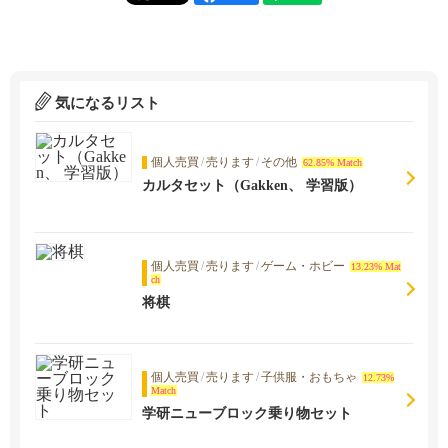
気になるリスト
個人売買
/
売ります
/
その他
62.85% Match
カルタセット（Gakken、 学習版）
個人売買
/
売ります
/
ゲーム・ホビー
13.23% Mat
ch
将棋
個人売買
/
売ります
/
子供服・おもちゃ
12.73%
Match
学研ニューブロック乗り物セット