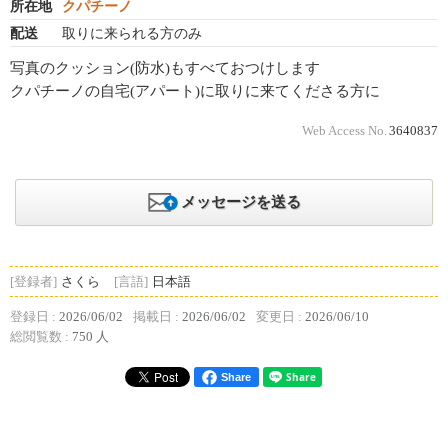
所在地
クパチーノ
配送
取りに来られる方のみ
写真のクッション(防水)もすべておつけします
クパチーノの自宅(アパート)に取りに来てくださる方に
Web Access No.
3640837
メッセージを送る
[登録者]
さくら
[言語]
日本語
登録日 :
2026/06/02
掲載日 :
2026/06/02
変更日 :
2026/06/10
総閲覧数 :
750 人
Share