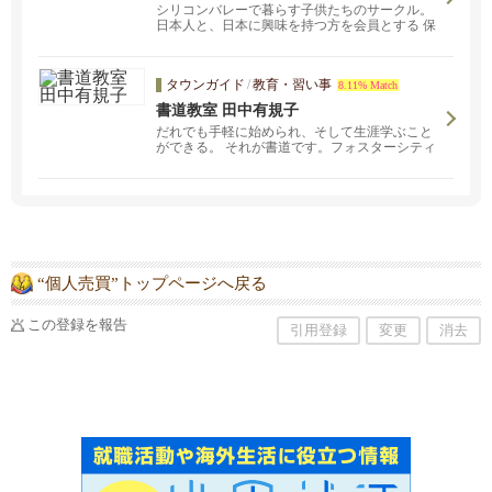
シリコンバレーで暮らす子供たちのサークル。
日本人と、日本に興味を持つ方を会員とする 保
護者と子供のグループです。 主な活動エリアは
サンノゼ、クパチーノ、サニーベール近郊。
タウンガイド
/
教育・習い事
8.11% Match
書道教室 田中有規子
だれでも手軽に始められ、そして生涯学ぶこと
ができる。 それが書道です。フォスターシティ
ーの当書道教室では、子どもから大人まで、幅
広い年代の方が学んでいます。
“個人売買”トップページへ戻る
この登録を報告
引用登録
変更
消去