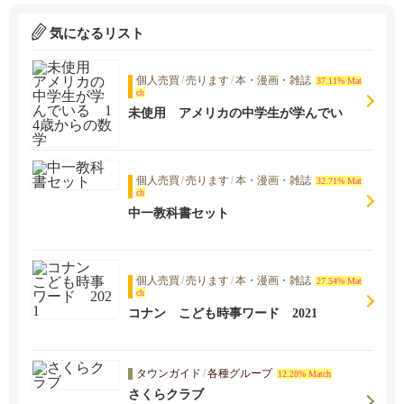
気になるリスト
個人売買
/
売ります
/
本・漫画・雑誌
37.11% Mat
ch
未使用 アメリカの中学生が学んでい
る 14歳からの数学
個人売買
/
売ります
/
本・漫画・雑誌
32.71% Mat
ch
中一教科書セット
個人売買
/
売ります
/
本・漫画・雑誌
27.54% Mat
ch
コナン こども時事ワード 2021
タウンガイド
/
各種グループ
12.28% Match
さくらクラブ