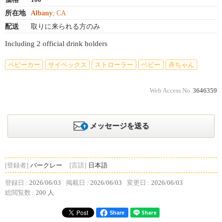
所在地
Albany
, CA
配送
取りに来られる方のみ
Including 2 official drink holders
ベビーカー
サイベックス
ストローラー
ベビー
赤ちゃん
Web Access No.
3646359
メッセージを送る
[登録者]
バークレー
[言語]
日本語
登録日 :
2026/06/03
掲載日 :
2026/06/03
変更日 :
2026/06/03
総閲覧数 :
200 人
Share