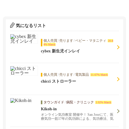
気になるリスト
個人売買
/
売ります
/
ベビー・マタニティ
20.8
4% Match
cybex 新生児インレイ
個人売買
/
売ります
/
電気製品
11.67% Match
chicci ストローラー
タウンガイド
/
病院・クリニック
3.92% Match
Kikoh-in
オンライン気功教室 開催中！ San Joseにて、医
療気功一筋17年の気功師による、気功療法、気
功教室が受けられます。あなたの辛い痛み、重
いストレス、慢性症状を改善します。お気軽に