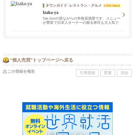
お問い合わせください。サンフランシスコ、バ
タウンガイド
/
レストラン・グルメ
1.84% Match
ークレー、オークランド、フリーモント、サン
マテオに出張します。呼吸、脱ストレス、がん
Izaka-ya
予防、健康、不妊改善のプログラムもありま
San Joseの昔ながらの本格居酒屋です。メニュー
す。
が豊富で日本人オーナーの握る寿司も大人気で
す。日本人スタッフが笑顔でお待ちしておりま
す！
“個人売買”トップページへ戻る
この登録を報告
引用登録
変更
消去