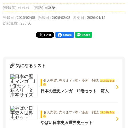
[登録者]
mimimi
[言語]
日本語
登録日 :
2026/02/08
掲載日 :
2026/02/08
変更日 :
2026/04/12
総閲覧数 :
930 人
Share
気になるリスト
個人売買
/
売ります
/
本・漫画・雑誌
24.95% Mat
ch
日本の歴史マンガ 10巻セット 箱入
り 文庫本サイズ
個人売買
/
売ります
/
本・漫画・雑誌
21.28% Mat
ch
やばい日本史＆世界史セット