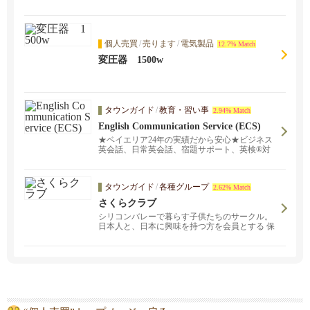
個人売買
/
売ります
/
電気製品
12.7% Match
変圧器 1500w
タウンガイド
/
教育・習い事
2.94% Match
English Communication Service (ECS)
★ベイエリア24年の実績だから安心★ビジネス
英会話、日常英会話、宿題サポート、英検®対
策など。対面レッスンとオンラインレッスンを
ご提供中！日本語でお気軽にお問い合わせくだ
さい。頼れる日本人スタッフ、そして経験豊富
タウンガイド
/
各種グループ
2.62% Match
な講師陣がご希望に沿ったスタディプランを完
全カスタマイズし、プロフェッショナルなサー
さくらクラブ
ビスをご提供致します。スケジュールや学習目
シリコンバレーで暮らす子供たちのサークル。
的に合わせて、あなたにピッタリの講師をご紹
日本人と、日本に興味を持つ方を会員とする 保
介します。
護者と子供のグループです。 主な活動エリアは
サンノゼ、クパチーノ、サニーベール近郊。