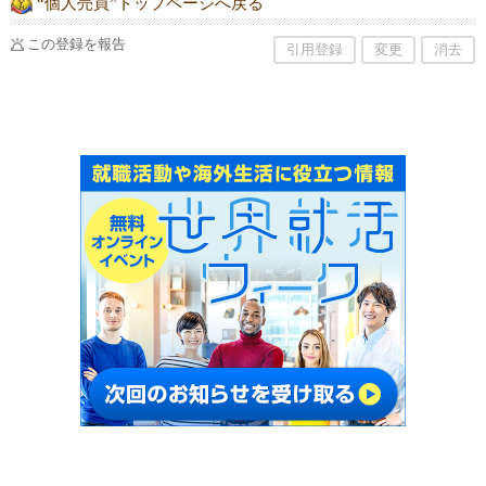
“個人売買”トップページへ戻る
この登録を報告
引用登録
変更
消去