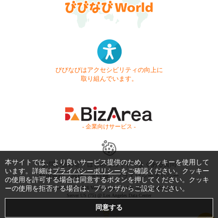
びびなびはアクセシビリティの向上に
取り組んでいます。
- 企業向けサービス -
本サイトでは、より良いサービス提供のため、クッキーを使用して
お問い合わせ
はじめてガイド
よくある質問
います。詳細は
プライバシーポリシー
をご確認ください。クッキー
利用規約
商標・著作権
プライバシーポリシー
の使用を許可する場合は同意するボタンを押してください。クッキ
Copyright © 1999-2026 Vivid Navigation, Inc. All Rights Reserved.
ーの使用を拒否する場合は、ブラウザからご設定ください。
Server US (75) @ Los Angeles Data Center