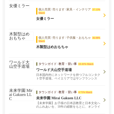
個人売買
/
売ります
/
家具・インテリア
37.13%
Match
女優ミラー
個人売買
/
売ります
/
子供服・おもちゃ
36.98%
Match
木製型はめおもちゃ
タウンガイド
/
教育・習い事
10.41% Match
ワールド大山空手道場
日本国内外にネットワークを持つフルコンタク
ト空手道場。ベイエリアではサンフランシス
コ・サンマテオの二か所。「武から入り徳に至
る」をモットーに、子どもから大人まで、経験
者も未経験者も、性別問わず幅広い層の生徒た
タウンガイド
/
教育・習い事
4.71% Match
ちが稽古しています。見学・体験ご希望の方は
お気軽にご連絡ください。
未来学園 Mirai Gakuen LLC
【未来学園】お子様の日本語教育と日本文化へ
のふれあいを、18年の経験をもとに、オンライ
ンで実施中！お子様の日本語のレベルに合わせ
ての参加が可能です。現在オンライン授業、無