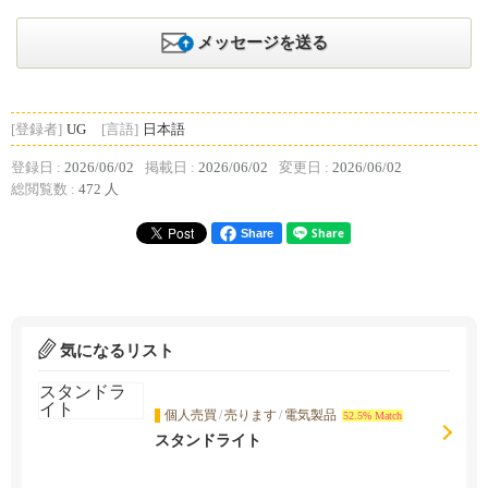
メッセージを送る
[登録者]
UG
[言語]
日本語
登録日 :
2026/06/02
掲載日 :
2026/06/02
変更日 :
2026/06/02
総閲覧数 :
472 人
Share
気になるリスト
個人売買
/
売ります
/
電気製品
52.5% Match
スタンドライト