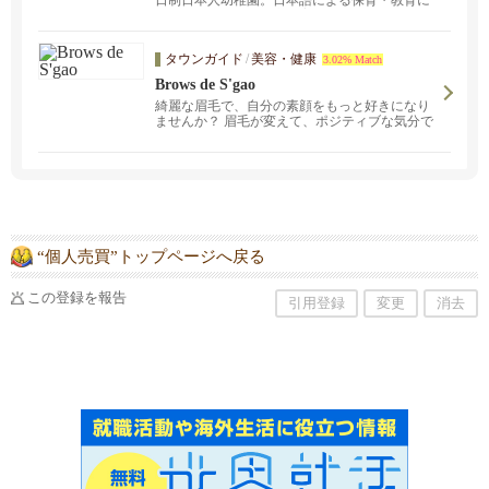
日制日本人幼稚園。日本語による保育・教育に
より日本人としての心を育みます。
タウンガイド
/
美容・健康
3.02% Match
Brows de S'gao
綺麗な眉毛で、自分の素顔をもっと好きになり
ませんか？ 眉毛が変えて、ポジティブな気分で
新しい一歩をを踏み出すお手伝いをいたしま
す。ただいま年末スペシャル$450 (初回限定)実
施中です！
“個人売買”トップページへ戻る
この登録を報告
引用登録
変更
消去