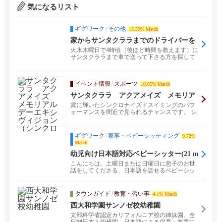
気になるリスト
ギグワーク
/
その他
13.59% Match
家からサンタクララまでのドライバーを
探しています。
火水木曜日で4時頃（後ほど時間を教えます）に
サンタクララまで車で送って下さる方を探して
います。 女性...
イベント情報
/
スポーツ
10.95% Match
サンタクララ アクアメイズ メモリア
ルデーエキシヴィジョン（シンクロナイ
賞に輝いたシンクロナイズドスイミングのパフ
ズドスイミング）
ォーマンスを間近で見られるチャンスです。 シ
ョーの後、５歳...
ギグワーク
/
家事・ベビーシッティング
9.72%
Match
幼児向け日本語対応ベビーシッター(21 m
onths)
こんにちは。土曜日または日曜日に息子のお世
話をしてくださる、日本語を話せるベビーシッ
ターを探していま...
タウンガイド
/
教育・習い事
4.1% Match
西大和学園サンノゼ校幼稚園
文部科学省認定カリフォルニア校の姉妹園、全