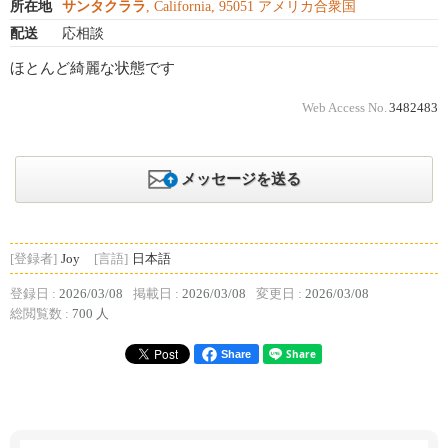
所在地
サンタクララ
, California, 95051 アメリカ合衆国
配送
応相談
ほとんど綺麗な状態です
Web Access No.
3482483
メッセージを送る
[登録者]
Joy
[言語]
日本語
登録日 :
2026/03/08
掲載日 :
2026/03/08
変更日 :
2026/03/08
総閲覧数 :
700 人
Share