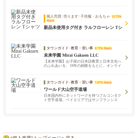
個人売買
/
売ります
/
子供服・おもちゃ
13.75%
Match
新品未使用タグ付き ラルフローレン Tシ
ャツ
タウンガイド
/
教育・習い事
8.72% Match
未来学園 Mirai Gakuen LLC
【未来学園】お子様の日本語教育と日本文化へ
のふれあいを、18年の経験をもとに、オンライ
ンで実施中！お子様の日本語のレベルに合わせ
ての参加が可能です。現在オンライン授業、無
料体験を実施中!
タウンガイド
/
教育・習い事
7.87% Match
ワールド大山空手道場
日本国内外にネットワークを持つフルコンタク
ト空手道場。ベイエリアではサンフランシス
コ・サンマテオの二か所。「武から入り徳に至
る」をモットーに、子どもから大人まで、経験
者も未経験者も、性別問わず幅広い層の生徒た
ちが稽古しています。見学・体験ご希望の方は
お気軽にご連絡ください。
“個人売買”トップページへ戻る