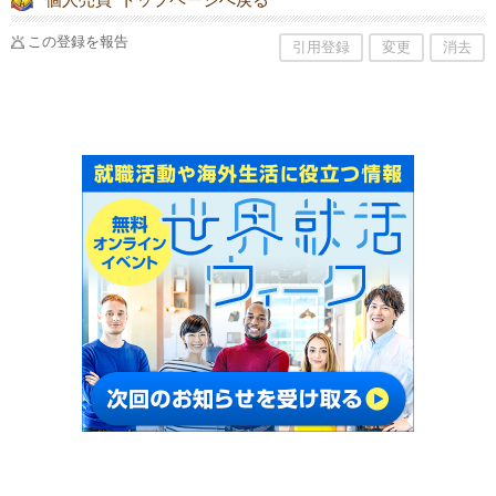
この登録を報告
引用登録
変更
消去