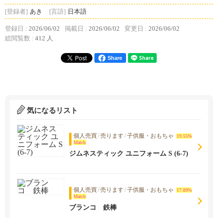
[登録者]
あき
[言語]
日本語
登録日 :
2026/06/02
掲載日 :
2026/06/02
変更日 :
2026/06/02
総閲覧数 :
412 人
Share
気になるリスト
個人売買
/
売ります
/
子供服・おもちゃ
19.55%
Match
ジムネスティック ユニフォーム S (6-7)
個人売買
/
売ります
/
子供服・おもちゃ
17.89%
Match
ブランコ 鉄棒