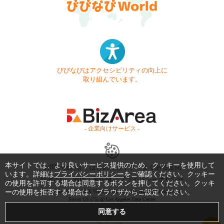
びびなびはアクセシビリティの向上に
取り組んでいます。
- 企業向けサービス -
本サイトでは、より良いサービス提供のため、クッキーを使用して
お問い合わせ
はじめてガイド
よくある質問
います。詳細は
プライバシーポリシー
をご確認ください。クッキー
利用規約
商標・著作権
プライバシーポリシー
の使用を許可する場合は同意するボタンを押してください。クッキ
Copyright © 1999-2026 Vivid Navigation, Inc. All Rights Reserved.
ーの使用を拒否する場合は、ブラウザからご設定ください。
Server US (75) @ Los Angeles Data Center