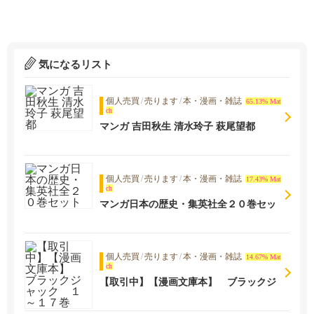
気になるリスト
個人売買
/
売ります
/
本・漫画・雑誌
65.13% Mat
ch
マンガ 吉田秋生 清水玲子 萩尾望都
個人売買
/
売ります
/
本・漫画・雑誌
17.43% Mat
ch
マンガ日本の歴史・集英社全２０巻セッ
ト
個人売買
/
売ります
/
本・漫画・雑誌
14.67% Mat
ch
【取引中】【漫画文庫本】 ブラックジ
ャック １～１７巻