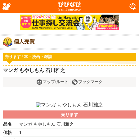
San Francisco
個人売買
売ります / 本・漫画・雑誌
マンガ もやしもん 石川雅之
マップ/ルート
ブックマーク
売ります
品名
マンガ もやしもん 石川雅之
価格
1