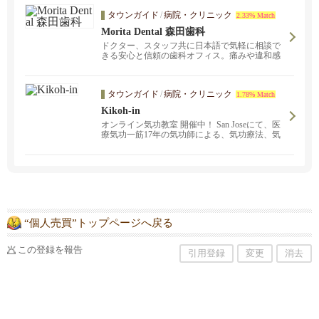
タウンガイド
/
病院・クリニック
2.33% Match
Morita Dental 森田歯科
ドクター、スタッフ共に日本語で気軽に相談で
きる安心と信頼の歯科オフィス。痛みや違和感
などの症状に関することから、保険に関する疑
問まで、日本語でご相談ください。口腔内健康
をアシストすることで、体全体の健康も保てる
タウンガイド
/
病院・クリニック
1.78% Match
お手伝いになれればというのが当院のモットー
です。最新の歯科医療機器により、安全で正確
Kikoh-in
な治療方法を提供致します。
オンライン気功教室 開催中！ San Joseにて、医
療気功一筋17年の気功師による、気功療法、気
功教室が受けられます。あなたの辛い痛み、重
いストレス、慢性症状を改善します。お気軽に
お問い合わせください。サンフランシスコ、バ
ークレー、オークランド、フリーモント、サン
マテオに出張します。呼吸、脱ストレス、がん
予防、健康、不妊改善のプログラムもありま
す。
“個人売買”トップページへ戻る
この登録を報告
引用登録
変更
消去