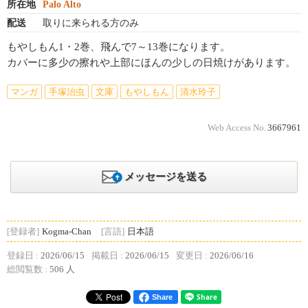
所在地
Palo Alto
配送
取りに来られる方のみ
もやしもん1・2巻、飛んで7～13巻になります。
カバーに多少の擦れや上部にほんの少しの日焼けがあります。
マンガ
手塚治虫
文庫
もやしもん
清水玲子
Web Access No.
3667961
メッセージを送る
[登録者]
Kogma-Chan
[言語]
日本語
登録日 :
2026/06/15
掲載日 :
2026/06/15
変更日 :
2026/06/16
総閲覧数 :
506 人
Share