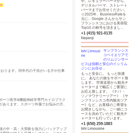
中。レギュラーパーマから、
ch
デジタルパーマ、ストレート
パーマまでお任せください。
☆2025年、BusinessRateを
元に、Google さんからサン
フランシスコにおける美容院
Top10 の称号を頂きまし...
+1 (415) 921-0135
Nepenji
サンフランシス
コベイエリアで
のリムジンサー
ビスは信頼と安心のイシリム
ジンにお任せ...
住んでおります。同年代の子供がいる方や仕事
もっと安全に。 もっと快適
に。 あなたの旅をサポート致
します。 空港送迎から観光チ
ャーターまで幅広くご要望に
お応え致します。 《ナパ ・
ソノマワナリーツアー》 《サ
スポーツ医学&機能神経学専門カイロプラク
ンフランシスコ市内観光ツア
があります。スポーツ外傷でお悩みの方、
ー》など、お客様のご希望を
治らなかった原因不明の身体の不調に悩ま
お聞きしながら、ご一緒にコ
を目指している方は是非ご連絡ください。
ースを決めていただく観光チ
ャーターも行っています。
+1 (650) 259-1883
Ishi Limousine
後の中・高・大受験を強力にバックアップ