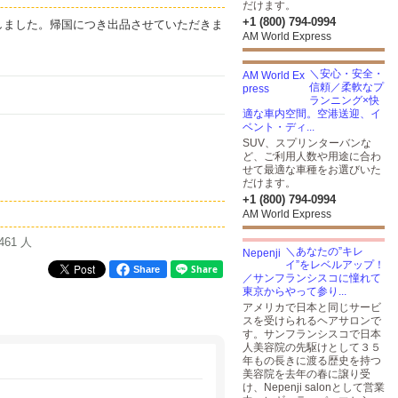
だけます。
+1 (800) 794-0994
しました。帰国につき出品させていただきま
AM World Express
＼安心・安全・
信頼／柔軟なプ
ランニング×快
適な車内空間。空港送迎、イ
ベント・ディ...
SUV、スプリンターバンな
ど、ご利用人数や用途に合わ
せて最適な車種をお選びいた
だけます。
+1 (800) 794-0994
AM World Express
461 人
＼あなたの”キレ
イ”をレベルアップ！
Share
／サンフランシスコに憧れて
東京からやって参り...
アメリカで日本と同じサービ
スを受けられるヘアサロンで
す。サンフランシスコで日本
人美容院の先駆けとして３５
年もの長きに渡る歴史を持つ
美容院を去年の春に譲り受
け、Nepenji salonとして営業