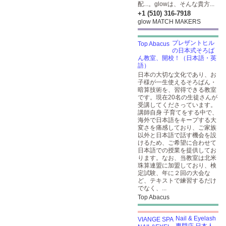
配...。glowは、そんな貴方...
+1 (510) 316-7918
glow MATCH MAKERS
プレザントヒル
の日本式そろば
ん教室、開校！（日本語・英
語）
日本の大切な文化であり、お
子様が一生使えるそろばん・
暗算技術を、習得できる教室
です。現在20名の生徒さんが
受講してくださっています。
講師自身 子育てをする中で、
海外で日本語をキープする大
変さを痛感しており、ご家族
以外と日本語で話す機会を設
けるため、ご希望に合わせて
日本語での授業を提供してお
ります。なお、当教室は北米
珠算連盟に加盟しており、検
定試験、年に２回の大会な
ど、テキストで練習するだけ
でなく、...
Top Abacus
Nail & Eyelash