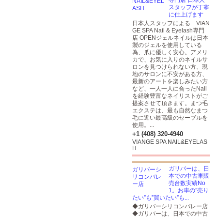
専門店 日本人
スタッフが丁寧
に仕上げます
日本人スタッフによる VIAN
GE SPA Nail & Eyelash専門
店 OPENジェルネイルは日本
製のジェルを使用している
為、爪に優しく安心。アメリ
カで、お気に入りのネイルサ
ロンを見つけられない方、現
地のサロンに不安がある方、
最新のアートを楽しみたい方
など、一人一人に合ったNail
を経験豊富なネイリストがご
提案させて頂きます。まつ毛
エクステは、最も自然なまつ
毛に近い最高級のセーブルを
使用。...
+1 (408) 320-4940
VIANGE SPA NAIL&EYELAS
H
ガリバーは、日
本での中古車販
売台数実績No
1。お車の”売り
たい”も”買いたい”も...
◆ガリバーシリコンバレー店
◆ガリバーは、日本での中古