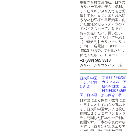
車販売台数実績No1。日本の
ガリバー同様に安心、便利な
サービスをアメリカでもご提
供しております。また渡米間
もないお客様の早期納車に向
けた生活のセットアップのア
ドバイスも行っております。
お車の売りたい、買いたい
は、すべてガリバーで完結！
【ご連絡先】ガリバーシリコ
ンバレー店電話：1(888)-585
-8813「びびなびを見たとお
伝えください」）メール...
+1 (888) 585-8813
ガリバーシリコンバレー店
文部科学省認定
カリフォルニア
校の姉妹園、全
日制日本人幼稚
園。日本語による保育・教...
日本語による保育・教育によ
り日本人としての心を育みま
す。西大和学園サンノゼ校幼
稚園は２０１２年サンタクラ
ラに開園した日本の全日制幼
稚園です。日本の奈良に本校
を持ち、ロサンゼルスエリア