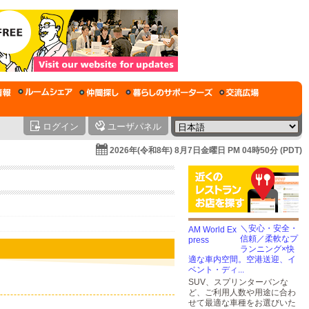
ログイン
ユーザパネル
2026年(令和8年) 8月7日金曜日 PM 04時50分 (PDT)
＼安心・安全・
信頼／柔軟なプ
ランニング×快
適な車内空間。空港送迎、イ
ベント・ディ...
SUV、スプリンターバンな
ど、ご利用人数や用途に合わ
せて最適な車種をお選びいた