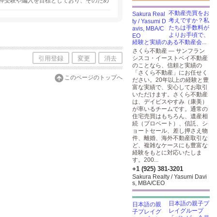
枠受験や編入を目標としており、そのため
験用のクラスも設置しています。一方、現
不動産売買をお
ており、特に米国に来て日が浅い生徒のた
考えですか？私
プするための現地校英語や現地校理系のクラ
たちは手数料が
しており、そのためのサポートも行ってお
よりお手頃で、
経験と実績のある不動産会...
さくら不動産 — サンフラン
引用登録
変更
消去
シスコ・イーストベイ不動産
のことなら、信頼と実績の
「さくら不動産」にお任せく
このページのトップへ
ださい。20年以上の経験と豊
富な実績で、安心してお取引
いただけます。さくら不動産
は、デイビスやすみ（康美）
が率いるチームです。通常の
住宅売買はもちろん、遺産相
続（プロベート）、信託、シ
ョートセール、差し押さえ物
件、離婚、海外不動産取引な
ど、複雑なケースにも豊富な
経験をもとに対応いたしま
す。200...
+1 (925) 381-3201
Sakura Realty / Yasumi Davi
s, MBA/CEO
日本語の親子プ
レイグループ