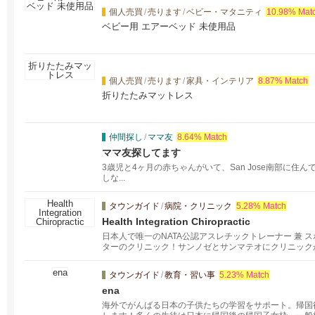
個人売買
/
売ります
/
ベビー・マタニティ
10.98% Mat
ベビー用 エアーベッド 未使用品
個人売買
/
売ります
/
家具・インテリア
8.87% Match
折りたたみマットレス
仲間探し
/
ママ友
8.64% Match
ママ友探してます
3歳児と4ヶ月の赤ちゃんがいて、San Jose南部に
しな...
タウンガイド
/
病院・クリニック
5.28% Match
Health Integration Chiropractic
日本人で唯一のNATA公認アスレチックトレーナー 兼 
ターのクリニック！サンノゼとサンマテオにクリニック
長年の肩こりや腰痛でお悩みの方から、どこに行っても
されている方から、アスレチックパフォーマンスの向上
タウンガイド
/
教育・習い事
5.23% Match
ena
海外でがんばる日本の子供たちの学習をサポート。帰国