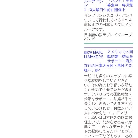
「バンビ」会員
募集中 毎月第
1・3火曜日午前に開催中
サンフランシスコ ジャパンタ
ウンにて行われている０〜４
歳位までの日本人のプレイグ
ループです。
日本語の親子プレイグループ
バンビ
アメリカでの国
際結婚・婚活を
サポート！海外
在住の日本人女性・男性の皆
様へ。glo...
一組でも多くのカップルに幸
せな結婚をしていただきた
い。その為のお手伝いを私た
ちが全力でさせていただきま
す。アメリカでの国際結婚・
婚活をサポート。結婚相手や
長くお付き合いできる方を探
しているけれど、何故かいい
人に出会えない...。アメリ
カ、或いは日本以外の国にお
住まいで、なかなか出会いが
無くて...。色々なデートサイ
トに登録してみたいけどプラ
イバシー面などもちょっと心