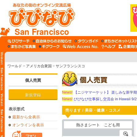
San Francisco
ワールド
>
アメリカ合衆国
>
サンフランシスコ
個人売買
News!
【ニジヤマーケット】 楽しみな新学
新規登録
News!
びびなび仕事探し交流会 in Hawaii 9/26（
表示形式
売ります / 美容・健康・コスメ
最新から全表示
オンラインを表示