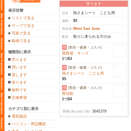
売ります
表示切替
熱さまシート こども用
品名
リストで見る
$5
価格
マップで見る
West San Jose
所在地
写真で見る
取りに来られる方のみ
配送
動画で見る
売
[美容・健康・コスメ]
種類別に表示
葛根湯 キッズ
1つ$3
売ります
買います
売
[美容・健康・コスメ]
熱さまシート こども用
貸します
$5
借ります
売
[美容・健康・コスメ]
無料です
腎仙散
交換希望
1つ$4
カテゴリ別に表示
Web Access No.
3645379
電気製品
パソコン・周辺機器