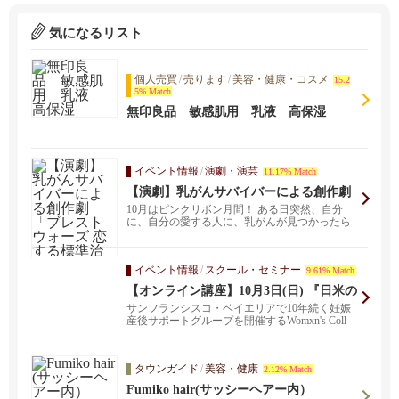
気になるリスト
個人売買
/
売ります
/
美容・健康・コスメ
15.2
5% Match
無印良品 敏感肌用 乳液 高保湿
イベント情報
/
演劇・演芸
11.17% Match
【演劇】乳がんサバイバーによる創作劇
「ブレストウォーズ 恋する標準治療！」
10月はピンクリボン月間！ ある日突然、自分
（ブレ恋）のオンライン観劇＆アフター
に、自分の愛する人に、乳がんが見つかったら
トーク会
どうしますか...
イベント情報
/
スクール・セミナー
9.61% Match
【オンライン講座】10月3日(日) 『日米の
乳がん検診の疑問あれこれ』＆質問回答
サンフランシスコ・ベイエリアで10年続く妊娠
会
産後サポートグループを開催するWomxn's Coll
a...
タウンガイド
/
美容・健康
2.12% Match
Fumiko hair(サッシーヘアー内）