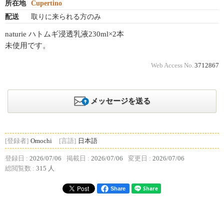
所在地
Cupertino
配送
取りに来られる方のみ
naturie ハトムギ浸透乳液230ml×2本
未使用です。
Web Access No.
3712867
メッセージを送る
[登録者]
Omochi
[言語]
日本語
登録日 :
2026/07/06
掲載日 :
2026/07/06
変更日 :
2026/07/06
総閲覧数 :
315 人
Share