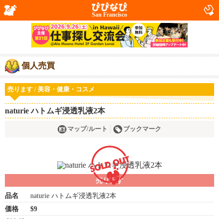
San Francisco
個人売買
売ります / 美容・健康・コスメ
naturie ハトムギ浸透乳液2本
マップ/ルート
ブックマーク
売ります
品名
naturie ハトムギ浸透乳液2本
価格
$9