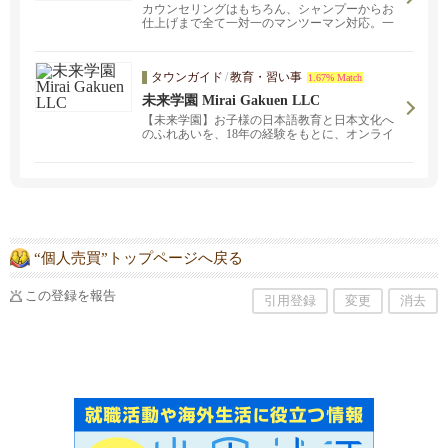
カウンセリングはもちろん、シャンプーからお
仕上げまで全て一対一のマンツーマン対応。一
人一人のライフスタイルに合わせた無理のない
スタイルをご提案致します。お気軽にご相談く
ださい。
タウンガイド
/
教育・習い事
1.67% Match
未来学園 Mirai Gakuen LLC
【未来学園】お子様の日本語教育と日本文化へ
のふれあいを、18年の経験をもとに、オンライ
ンで実施中！お子様の日本語のレベルに合わせ
ての参加が可能です。現在オンライン授業、無
料体験を実施中!
“個人売買”トップページへ戻る
この登録を報告
引用登録
変更
消去