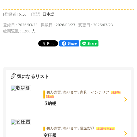
[登録者]
Nico
[言語]
日本語
登録日 :
2026/03/23
掲載日 :
2026/03/23
変更日 :
2026/03/23
総閲覧数 :
1268 人
Share
気になるリスト
個人売買
/
売ります
/
家具・インテリア
16.97%
Match
収納棚
個人売買
/
売ります
/
電気製品
16.29% Match
変圧器