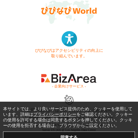
びびなびはアクセシビリティの向上に
取り組んでいます。
- 企業向けサービス -
本サイトでは、より良いサービス提供のため、クッキーを使用して
お問い合わせ
はじめてガイド
よくある質問
います。詳細は
プライバシーポリシー
をご確認ください。クッキー
利用規約
商標・著作権
プライバシーポリシー
の使用を許可する場合は同意するボタンを押してください。クッキ
Copyright © 1999-2026 Vivid Navigation, Inc. All Rights Reserved.
ーの使用を拒否する場合は、ブラウザからご設定ください。
Server US (43) @ Los Angeles Data Center