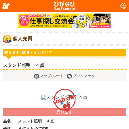
San Francisco
個人売買
売ります / 家具・インテリア
スタンド照明 ４点
マップ/ルート
ブックマーク
売ります
品名
スタンド照明 ４点
価格
４点まとめて$25