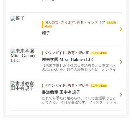
個人売買
/
売ります
/
家具・インテリア
15.82%
Match
椅子
タウンガイド
/
教育・習い事
3.71% Match
未来学園 Mirai Gakuen LLC
【未来学園】お子様の日本語教育と日本文化へ
のふれあいを、18年の経験をもとに、オンライ
ンで実施中！お子様の日本語のレベルに合わせ
ての参加が可能です。現在オンライン授業、無
料体験を実施中!
タウンガイド
/
教育・習い事
3.27% Match
書道教室 田中有規子
だれでも手軽に始められ、そして生涯学ぶこと
ができる。 それが書道です。フォスターシティ
ーの当書道教室では、子どもから大人まで、幅
広い年代の方が学んでいます。