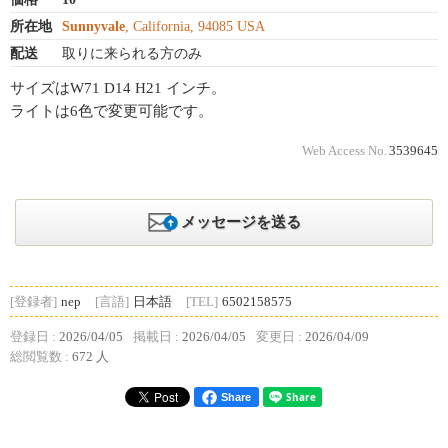
所在地
Sunnyvale
, California, 94085 USA
配送
取りに来られる方のみ
サイズはW71 D14 H21 インチ。
ライトは6色で変更可能です。
Web Access No.
3539645
メッセージを送る
[登録者]
nep
[言語]
日本語
[TEL]
6502158575
登録日 :
2026/04/05
掲載日 :
2026/04/05
変更日 :
2026/04/09
総閲覧数 :
672 人
Share