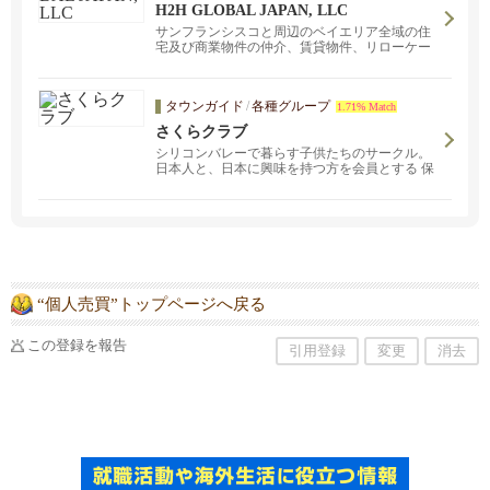
H2H GLOBAL JAPAN, LLC
サンフランシスコと周辺のベイエリア全域の住
宅及び商業物件の仲介、賃貸物件、リローケー
ション、投資物件を扱っています。お気軽にお
問い合わせください。東京とサンフランシス
コ、ベイエリアにオープンしました。サンフラ
タウンガイド
/
各種グループ
1.71% Match
ンシスコ、サンノゼ、オークランド、バークレ
ー、ウォルナッツクリーク、ナパなどベイエリ
さくらクラブ
ア全域をカバー。日米間の住宅とお引越しのト
シリコンバレーで暮らす子供たちのサークル。
ータルサポートをご提供いたします。
日本人と、日本に興味を持つ方を会員とする 保
護者と子供のグループです。 主な活動エリアは
サンノゼ、クパチーノ、サニーベール近郊。
“個人売買”トップページへ戻る
この登録を報告
引用登録
変更
消去