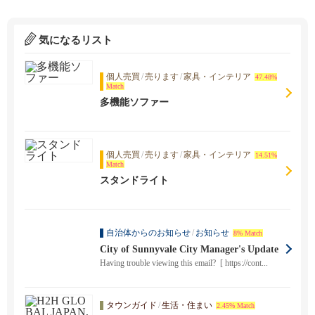
気になるリスト
個人売買
/
売ります
/
家具・インテリア
47.48%
Match
多機能ソファー
個人売買
/
売ります
/
家具・インテリア
14.51%
Match
スタンドライト
自治体からのお知らせ
/
お知らせ
8% Match
City of Sunnyvale City Manager's Update
Having trouble viewing this email? [ https://cont...
タウンガイド
/
生活・住まい
2.45% Match