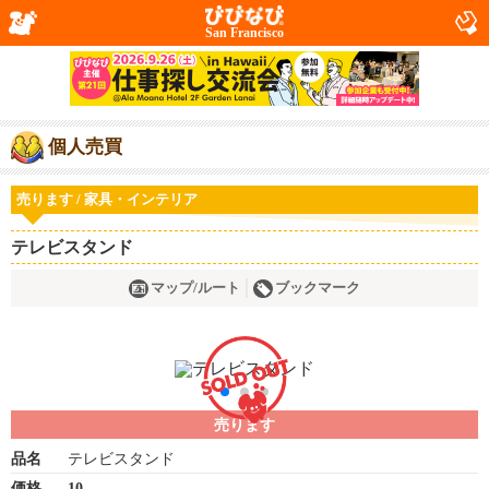
San Francisco
個人売買
売ります / 家具・インテリア
テレビスタンド
マップ/ルート
ブックマーク
売ります
品名
テレビスタンド
価格
10