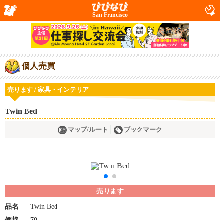
San Francisco
個人売買
売ります / 家具・インテリア
Twin Bed
マップ/ルート
ブックマーク
売ります
品名
Twin Bed
価格
70