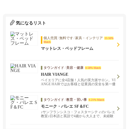
気になるリスト
個人売買
/
無料です
/
家具・インテリア
15.56%
Match
マットレス・ベッドフレーム
タウンガイド
/
美容・健康
4.58% Match
HAIR VIANGE
ベイエリアに全4店舗！人気の実力派サロン。VI
ANGE HAIRではお客様と従業員の安全を第一優
先に考え、器具やステーションの除菌消毒はも
ちろん、お客様が安心してサービスを受けられ
るよう準備をしております。お会いできる日を
タウンガイド
/
教育・習い事
4.21% Match
スタッフ一同楽しみにしております。ネイル、
アイラッシュも。
モニーク・バレエ SF＆FC
♪サンフランシスコ・フォスターシティのバレエ
教室♪日本語と英語で4歳から大人まで、未経験
の方も大歓迎。