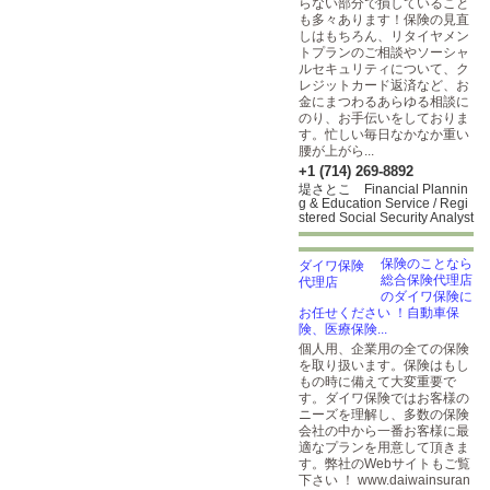
らない部分で損していること
も多々あります！保険の見直
しはもちろん、リタイヤメン
トプランのご相談やソーシャ
ルセキュリティについて、ク
レジットカード返済など、お
金にまつわるあらゆる相談に
のり、お手伝いをしておりま
す。忙しい毎日なかなか重い
腰が上がら...
+1 (714) 269-8892
堤さとこ Financial Plannin
g & Education Service / Regi
stered Social Security Analyst
保険のことなら
総合保険代理店
のダイワ保険に
お任せください ！自動車保
険、医療保険...
個人用、企業用の全ての保険
を取り扱います。保険はもし
もの時に備えて大変重要で
す。ダイワ保険ではお客様の
ニーズを理解し、多数の保険
会社の中から一番お客様に最
適なプランを用意して頂きま
す。弊社のWebサイトもご覧
下さい ！ www.daiwainsuran