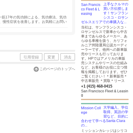
を目指している方は是非ご連絡ください。
上手なクルマの
買い方伝授しま
す！サンフラン
気功一筋17年の気功師による、気功療法、気功
シスコ・ロサン
、慢性症状を改善します。お気軽にお問い
ゼルスエリアでの車購入な...
クランド、フリーモント、サンマテオに出
当社は、サンフランシスコ・
善のプログラムもあります。
ロサンゼルスで新車から中古
車まであらゆるメーカー、あ
らゆる車種を扱う、カリフォ
ルニア州陸運局公認カーディ
ーラーです。他州への新車販
売やリースも行っておりま
引用登録
変更
消去
す。HPではアメリカの車販
売システムやリースの仕組み
など、お客様のお役に立つ情
このページのトップへ
報を掲載しております。ぜひ
ご覧ください！＊新車販売＊
中古車販売 ＊買取＊リース
+1 (415) 468-0415
San Francisco Fleet & Leasin
g
大学編入、学位
取得、英語の学
習など、目的に
合わせて学べるSanta Clara
の...
ミッションカレッジはシリコ