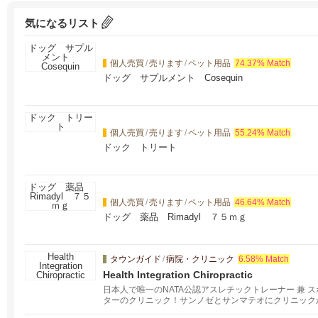
気になるリスト
個人売買
/
売ります
/
ペット用品
74.37% Match
ドッグ サプルメント Cosequin
個人売買
/
売ります
/
ペット用品
55.24% Match
ドック トリート
個人売買
/
売ります
/
ペット用品
46.64% Match
ドッグ 薬品 Rimadyl ７５ｍｇ
タウンガイド
/
病院・クリニック
6.58% Match
Health Integration Chiropractic
日本人で唯一のNATA公認アスレチックトレーナー 兼 
ターのクリニック！サンノゼとサンマテオにクリニック
長年の肩こりや腰痛でお悩みの方から、どこに行っても