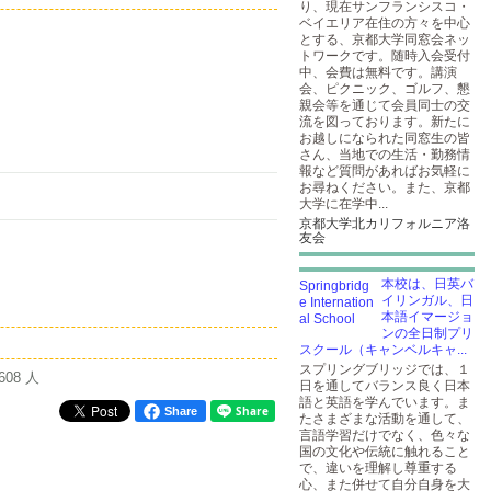
り、現在サンフランシスコ・
ベイエリア在住の方々を中心
とする、京都大学同窓会ネッ
トワークです。随時入会受付
中、会費は無料です。講演
会、ピクニック、ゴルフ、懇
親会等を通じて会員同士の交
流を図っております。新たに
お越しになられた同窓生の皆
さん、当地での生活・勤務情
報など質問があればお気軽に
お尋ねください。また、京都
大学に在学中...
京都大学北カリフォルニア洛
友会
本校は、日英バ
イリンガル、日
本語イマージョ
ンの全日制プリ
スクール（キャンベルキャ...
スプリングブリッジでは、１
608 人
日を通してバランス良く日本
語と英語を学んでいます。ま
Share
たさまざまな活動を通して、
言語学習だけでなく、色々な
国の文化や伝統に触れること
で、違いを理解し尊重する
心、また併せて自分自身を大