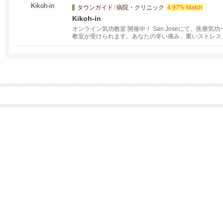
されている方から、アスレチックパフォーマンスの向上
タウンガイド
/
病院・クリニック
4.97% Match
Kikoh-in
オンライン気功教室 開催中！ San Joseにて、医療
教室が受けられます。あなたの辛い痛み、重いストレス
合わせください。サンフランシスコ、バークレー、オー
張します。呼吸、脱ストレス、がん予防、健康、不妊改