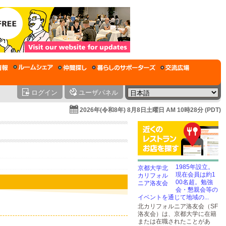
ログイン
ユーザパネル
2026年(令和8年) 8月8日土曜日 AM 10時28分 (PDT)
1985年設立。
現在会員は約1
00名超。勉強
会・懇親会等の
イベントを通じて地域の...
北カリフォルニア洛友会（SF
洛友会）は、京都大学に在籍
または在職されたことがあ