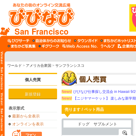
San Francisco
ワールド
>
アメリカ合衆国
>
サンフランシスコ
個人売買
News!
びびなび仕事探し交流会 in Hawaii 9/26（
新規登録
News!
【ニジヤマーケット】 楽しみな新学
表示形式
売ります / ペット用品
最新から全表示
オンラインを表示