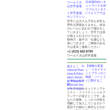
日本国内外にネ
ットワークを持
つフルコンタク
ト空手道場。ベイエリアでは
サンフランシ...
空手には大人も子供も女性も
男性も関係ありません。各自
のレベルに合わせて稽古をし
ていきましょう。空手では体
が鍛えられるだけではなく、
精神力・集中力・礼儀なども
身につきます。ご興味のある
方は是非ご連絡ください。
+1 (415) 682-8799
ワールド大山空手道場
【保険の見直
し・リタイヤメ
ントプランのご
相談・ソーシャ
ルセキュリティに関するご
質...
ソーシャルセキュリティアナ
リスト・ファイナンシャルプ
ランナーの堤さとこです。あ
なたの保険、しっかり内容を
理解して加入していますか？
英語での細かい条件などわか