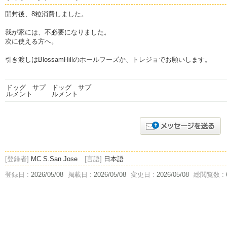
開封後、8粒消費しました。
我が家には、不必要になりました。
次に使える方へ。
引き渡しはBlossamHillのホールフーズか、トレジョでお願いします。
[登録者]
MC S.San Jose
[言語]
日本語
登録日 :
2026/05/08
掲載日 :
2026/05/08
変更日 :
2026/05/08
総閲覧数 :