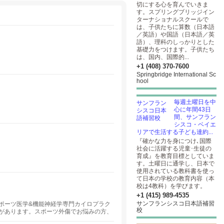
切にする心を育んでいきま
す。スプリングブリッジイン
ターナショナルスクールで
は、子供たちに算数（日本語
／英語）や国語（日本語／英
語）、理科のしっかりとした
基礎力をつけます。子供たち
は、国内、国際的...
+1 (408) 370-7600
Springbridge International Sc
hool
毎週土曜日を中
心に年間43日
間、サンフラン
シスコ・ベイエ
リアで生活する子ども達約...
『確かな力を身につけ､国際
社会に活躍する児童･生徒の
育成』を教育目標としていま
す。土曜日に通学し、日本で
使用されている教科書を使っ
て日本の学校の教育内容（本
校は4教科）を学びます。
+1 (415) 989-4535
サンフランシスコ日本語補習
スポーツ医学&機能神経学専門カイロプラク
校
があります。スポーツ外傷でお悩みの方、
治らなかった原因不明の身体の不調に悩ま