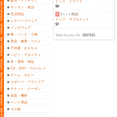
家具・インテリア
ドック トリート
$8
キッチン・食品
生活用品
売
[ペット用品]
ドッグ サプルメント
レディースウェア
$7
メンズウェア
靴・バック・小物
Web Access No.
3597543
美容・健康・コスメ
子供服・おもちゃ
ベビー・マタニティ
本・漫画・雑誌
CD・DVD・ブルーレイ
ゲーム・ホビー
スポーツ・アウトドア
チケット・クーポン
楽器・機材
ペット用品
その他