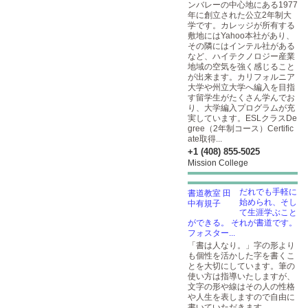
ンバレーの中心地にある1977
年に創立された公立2年制大
学です。カレッジが所有する
敷地にはYahoo本社があり、
その隣にはインテル社がある
など、ハイテクノロジー産業
地域の空気を強く感じること
が出来ます。カリフォルニア
大学や州立大学へ編入を目指
す留学生がたくさん学んでお
り、大学編入プログラムが充
実しています。ESLクラスDe
gree（2年制コース）Certific
ate取得...
+1 (408) 855-5025
Mission College
だれでも手軽に
始められ、そし
て生涯学ぶこと
ができる。 それが書道です。
フォスター...
「書は人なり。」字の形より
も個性を活かした字を書くこ
とを大切にしています。筆の
使い方は指導いたしますが、
文字の形や線はその人の性格
や人生を表しますので自由に
書いていただきます。