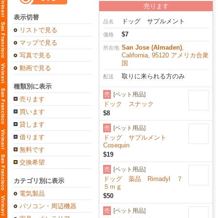
売ります
表示切替
ドッグ サプルメント
品名
リストで見る
$7
価格
マップで見る
San Jose (Almaden)
,
所在地
写真で見る
California, 95120 アメリカ合衆
国
動画で見る
取りに来られる方のみ
配送
種類別に表示
売
[ペット用品]
売ります
ドック スナック
買います
$8
貸します
売
[ペット用品]
借ります
ドッグ サプルメント
Cosequin
無料です
$19
交換希望
売
[ペット用品]
ドッグ 薬品 Rimadyl ７
カテゴリ別に表示
５ｍｇ
電気製品
$50
パソコン・周辺機器
売
[ペット用品]