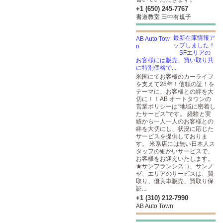
+1 (650) 245-7767
書道教室 田中有規子
最新在庫情報ア
ップしました！
SFエリアの
お客様には販売、買い取り共
に特別価格で...
米国にてお客様のカーライフ
を支えて28年！信頼の証！を
テーマに、お客様との絆を大
切に！！AB オートタウンの
営業ポリシーは“地域に密着し
たサービス”です。 経験と実
績から一人一人のお客様との
絆を大切にし、状況に応じた
サービスを提供しておりま
す。 米系店には無い日本人ス
タッフの細かいサービスで、
お客様をお迎えいたします。
★サンフランシスコ、サンノ
ゼ、エリアのサービスは、買
取り、優良車販売、買取り保
証...
+1 (310) 212-7990
AB Auto Town