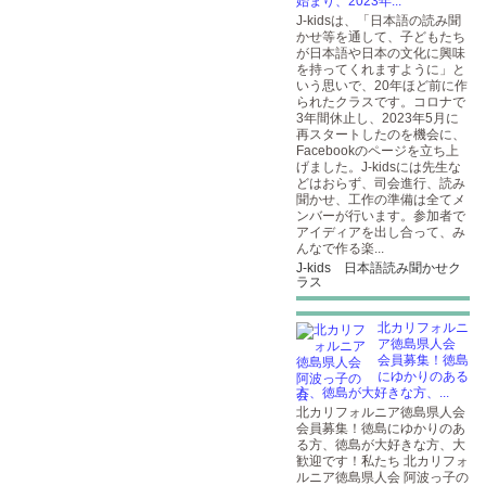
始まり、2023年...
J-kidsは、「日本語の読み聞
かせ等を通して、子どもたち
が日本語や日本の文化に興味
を持ってくれますように」と
いう思いで、20年ほど前に作
られたクラスです。コロナで
3年間休止し、2023年5月に
再スタートしたのを機会に、
Facebookのページを立ち上
げました。J-kidsには先生な
どはおらず、司会進行、読み
聞かせ、工作の準備は全てメ
ンバーが行います。参加者で
アイディアを出し合って、み
んなで作る楽...
J-kids 日本語読み聞かせク
ラス
北カリフォルニ
ア徳島県人会
会員募集！徳島
にゆかりのある
方、徳島が大好きな方、...
北カリフォルニア徳島県人会
会員募集！徳島にゆかりのあ
る方、徳島が大好きな方、大
歓迎です！私たち 北カリフォ
ルニア徳島県人会 阿波っ子の