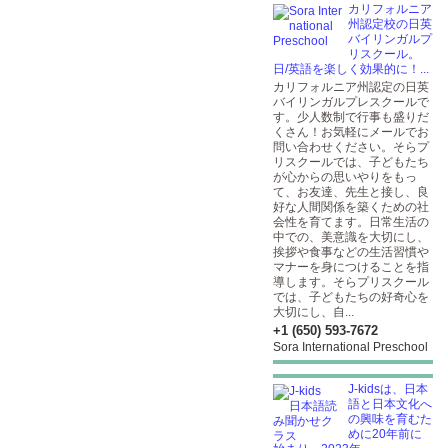
カリフォルニア
州認定校の日英
バイリンガルプ
リスクール。
日/英語を楽しく効果的に！...
カリフォルニア州認定の日英
バイリンガルプレスクールで
す。少人数制で行事も盛りだ
くさん！お気軽にメールでお
問い合わせください。そらプ
リスクールでは、子どもたち
が心からの思いやりをもっ
て、お友達、先生と接し、良
好な人間関係を築くための社
会性を育てます。日常生活の
中での、美意識を大切にし、
挨拶や食事などの生活習慣や
マナーを身につけることを指
導します。そらプリスクール
では、子どもたちの好奇心を
大切にし、自...
+1 (650) 593-7672
Sora International Preschool
J-kidsは、日本
語と日本文化へ
の興味を育むた
めに20年前に