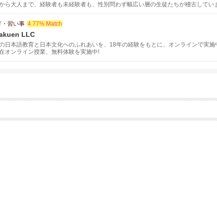
から大人まで、経験者も未経験者も、性別問わず幅広い層の生徒たちが稽古してい
育・習い事
4.77% Match
akuen LLC
の日本語教育と日本文化へのふれあいを、18年の経験をもとに、オンラインで実施
在オンライン授業、無料体験を実施中!