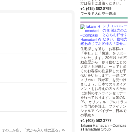
方は是非ご連絡ください。
+1 (415) 682-8799
ワールド大山空手道場
シリコンバレー
の住宅販売のこ
とならお任せく
ださい。住宅売
買を通じてお客様の「幸せ...
住宅探しを通し、お客様の
「幸せ」と「快適」をサポー
トいたします。20年以上の不
動産歴から、移り住むことの
大変さを理解し、一人でも多
くのお客様の住居探しのお手
伝いをいたします。一緒にア
メリカの「我が家」を見つけ
ましょう。日本でのリタイア
メントをお考えの方々のため
に無料のオンラインセミナー
を行っております。日米のC
PA、カリフォルニアのトラス
ト専門の弁護士、ファイナン
シャルアドバイザー、日本で
の手続き...
+1 (408) 582-3777
Takami Hamadani - Compas
s Hamadani Group
テオの二か所。「武から入り徳に至る」を