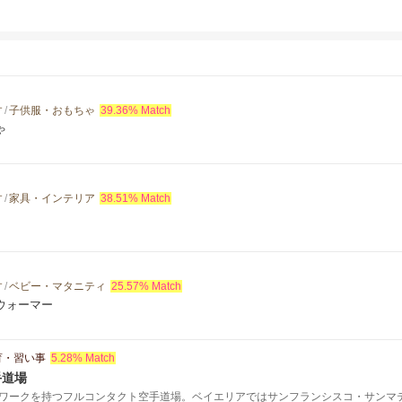
す
/
子供服・おもちゃ
39.36% Match
ゃ
す
/
家具・インテリア
38.51% Match
す
/
ベビー・マタニティ
25.57% Match
ウォーマー
育・習い事
5.28% Match
手道場
ワークを持つフルコンタクト空手道場。ベイエリアではサンフランシスコ・サンマ