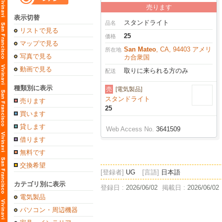
売ります
表示切替
スタンドライト
品名
リストで見る
25
価格
マップで見る
San Mateo
, CA, 94403 アメリ
所在地
写真で見る
カ合衆国
動画で見る
取りに来られる方のみ
配送
種類別に表示
売
[電気製品]
スタンドライト
売ります
25
買います
貸します
Web Access No.
3641509
借ります
無料です
交換希望
[登録者]
UG
[言語]
日本語
カテゴリ別に表示
登録日 :
2026/06/02
掲載日 :
2026/06/02
電気製品
パソコン・周辺機器