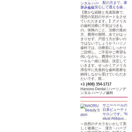
配の方まで、家
族みんな安心して通える歯...
【豊かな経験と先進医療で、
理想の笑顔のサポートをさせ
ていただきます。】アメリカ
の歯科治療に不安はつきも
の。保険のこと、治療の進め
方、費用や期間…全てがはっ
きりせず、戸惑う方が多いの
ではないでしょうか？ハソノ
歯科では、治療前にしっかり
ご説明し、ご不安やご希望を
伺いながら、費用やスケジュ
ールも一緒に相談、決定して
いきます。せっかくアメリカ
滞在中に先進的な歯科医療を
納得しながら受けていただき
たいです。限...
+1 (408) 354-1717
Harsono Dental / ハーソノデ
ンタル ハーソノ歯科
サニーベールの
日系ビューティ
サロンです。"N
atual All&quo...
～自然のチカラをいかして美
しく健康に～ 漢方・ハーブ