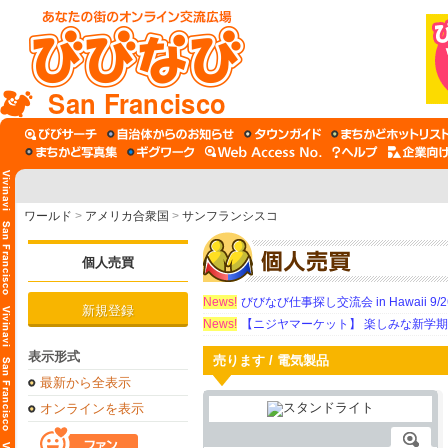
San Francisco
ワールド
>
アメリカ合衆国
>
サンフランシスコ
個人売買
News!
びびなび仕事探し交流会 in Hawaii 9/26（
新規登録
News!
【ニジヤマーケット】 楽しみな新学
表示形式
売ります / 電気製品
最新から全表示
オンラインを表示