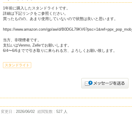
1年前に購入したスタンドライトです。
詳細は下記リンクをご参照ください。
買ったものの、あまり使用していないので状態は良いと思います。
https://www.amazon.com/gp/aw/d/B0DGL79KV6?psc=1&ref=ppx_pop_mob_b
当方、非喫煙者です。
支払いはVenmo, Zelleでお願いします。
6/4〜6/6までで引き取りに来られる方、よろしくお願い致します。
スタンドライト
変更日 :
2026/06/02
総閲覧数 :
527 人