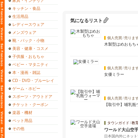
家具・インテリア
キッチン・食品
生活用品
気になるリスト
レディースウェア
メンズウェア
個人売買
/
売りま
靴・バック・小物
木製型はめおもち
美容・健康・コスメ
子供服・おもちゃ
ベビー・マタニティ
個人売買
/
売りま
本・漫画・雑誌
女優ミラー
CD・DVD・ブルーレイ
ゲーム・ホビー
スポーツ・アウトドア
個人売買
/
売りま
チケット・クーポン
【取引中】哺乳瓶
楽器・機材
ペット用品
タウンガイド
/
教
その他
ワールド大山空
日本国内外にネット