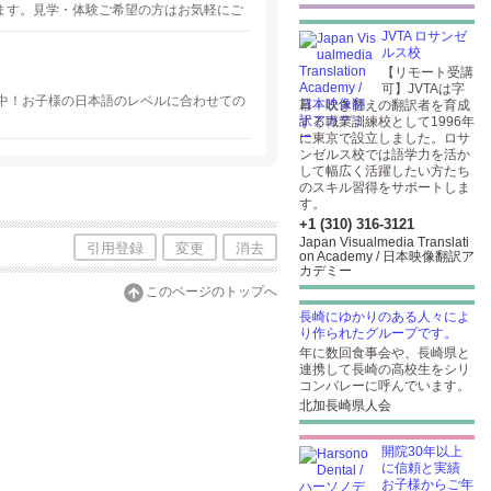
ます。見学・体験ご希望の方はお気軽にご
JVTA ロサンゼ
ルス校
【リモート受講
可】JVTAは字
中！お子様の日本語のレベルに合わせての
幕・吹き替えの翻訳者を育成
する職業訓練校として1996年
に東京で設立しました。ロサ
ンゼルス校では語学力を活か
して幅広く活躍したい方たち
のスキル習得をサポートしま
す。
+1 (310) 316-3121
Japan Visualmedia Translati
引用登録
変更
消去
on Academy / 日本映像翻訳ア
カデミー
このページのトップへ
長崎にゆかりのある人々によ
り作られたグループです。
年に数回食事会や、長崎県と
連携して長崎の高校生をシリ
コンバレーに呼んでいます。
北加長崎県人会
開院30年以上
に信頼と実績
お子様からご年