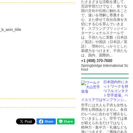
たさまざまな活動を通して、
言語学習だけでなく、色々な
国の文化や伝統に触れること
で、違いを理解し尊重する
心、また併せて自分自身を大
切にする心を育んでいきま
す。スプリングブリッジイン
_asin_title
ターナショナルスクールで
は、子供たちに算数（日本語
／英語）や国語（日本語／英
語）、理科のしっかりとした
基礎力をつけます。子供たち
は、国内、国際的...
+1 (408) 370-7600
Springbridge International Sc
hool
日本国内外にネ
ットワークを持
つフルコンタク
ト空手道場。ベ
イエリアではサンフランシ...
空手には大人も子供も女性も
男性も関係ありません。各自
のレベルに合わせて稽古をし
ていきましょう。空手では体
Share
が鍛えられるだけではなく、
精神力・集中力・礼儀なども
身につきます。ご興味のある