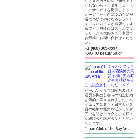
など東洋医学の深い知識を生
かしながらトータルビューテ
ィーサービスを提供します。
オーガニック白髪染めや髪が
逆につやつやになるケラチン
デジタルパーマが当店おすす
めです。男性にはスカルプマ
ッサージも大好評！日本語で
お気軽にお問い合わせくださ
い。
+1 (408) 309-9557
NAO'RU Beauty Salon
ジャパンクラブ
は関西淡路大震
災を機に災害時
の相互扶助を目
的に設立されました。ベイ...
ジャパンクラブは関西淡路大
震災を機に災害時の相互扶助
を目的に設立されました。ベ
イエリアに暮らす日本人が各
自の経験や能力を活かしてお
互いを助け合う会として様々
な親睦会や講演会などを開い
ています。
Japan Club of the Bay Area