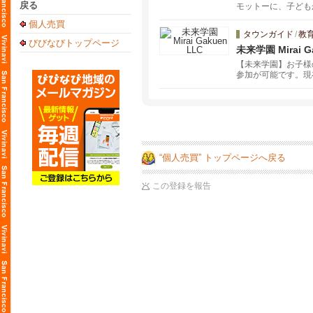
戻る
モットーに、子ども
連絡ください。
個人売買
タウンガイド
/
教
びびなびトップページ
未来学園 Mirai G
【未来学園】お子様
参加が可能です。現
“個人売買” トップページへ戻る
この登録を報告