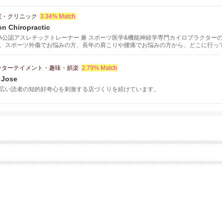
院・クリニック
3.34% Match
on Chiropractic
TA公認アスレチックトレーナー 兼 スポーツ医学&機能神経学専門カイロプラクタ
。スポーツ外傷でお悩みの方、長年の肩こりや腰痛でお悩みの方から、どこに行っ
ら、アスレチックパフォーマンスの向上を目指している方は是非ご連絡ください。
ンターテイメント・趣味・娯楽
2.79% Match
 Jose
広い読者の知的好奇心を刺激する店づくりを続けています。