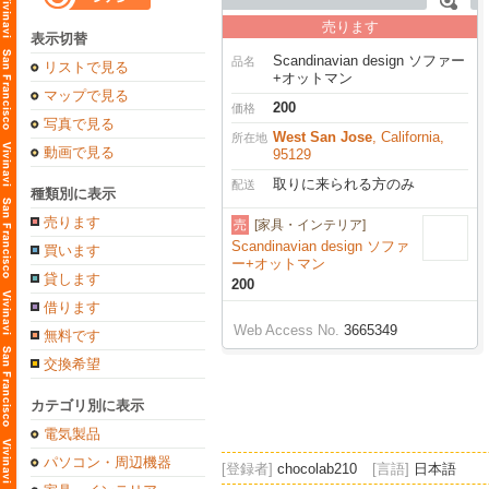
売ります
表示切替
Scandinavian design ソファー
品名
リストで見る
+オットマン
マップで見る
200
価格
写真で見る
West San Jose
, California,
所在地
動画で見る
95129
取りに来られる方のみ
配送
種類別に表示
売ります
売
[家具・インテリア]
Scandinavian design ソファ
買います
ー+オットマン
貸します
200
借ります
Web Access No.
3665349
無料です
交換希望
カテゴリ別に表示
電気製品
パソコン・周辺機器
[登録者]
chocolab210
[言語]
日本語