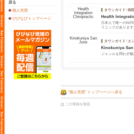
戻る
タウンガイド
/
病
個人売買
Health Integrati
びびなびトップページ
日本人で唯一のNA
リニックがあります
悩まされている方か
タウンガイド
/
エ
Kinokuniya San
ジャンルを問わず幅
“個人売買” トップページへ戻る
この登録を報告