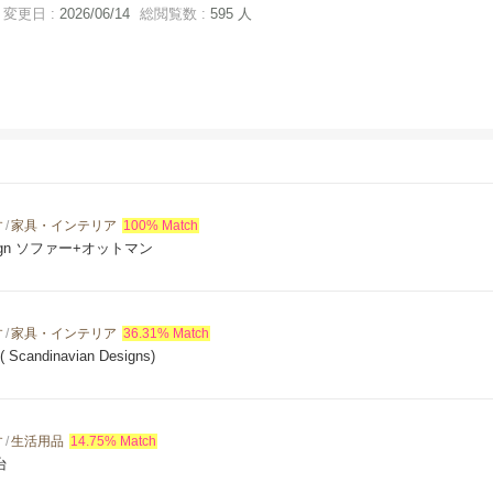
変更日 :
2026/06/14
総閲覧数 :
595 人
す
/
家具・インテリア
100% Match
design ソファー+オットマン
す
/
家具・インテリア
36.31% Match
 ( Scandinavian Designs)
す
/
生活用品
14.75% Match
台