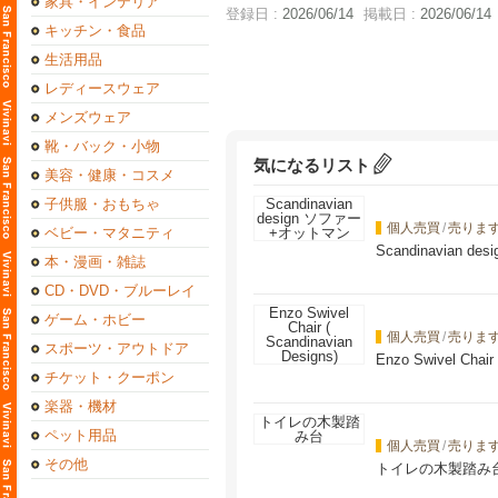
家具・インテリア
登録日 :
2026/06/14
掲載日 :
2026/06/14
キッチン・食品
生活用品
レディースウェア
メンズウェア
靴・バック・小物
気になるリスト
美容・健康・コスメ
子供服・おもちゃ
個人売買
/
売りま
ベビー・マタニティ
Scandinavian 
本・漫画・雑誌
CD・DVD・ブルーレイ
ゲーム・ホビー
個人売買
/
売りま
スポーツ・アウトドア
Enzo Swivel Chair
チケット・クーポン
楽器・機材
ペット用品
個人売買
/
売りま
その他
トイレの木製踏み