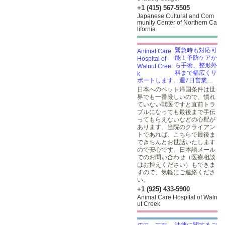
+1 (415) 567-5505
Japanese Cultural and Com
munity Center of Northern Ca
lifornia
緊急時も対応可
能！予防ケアか
ら手術、整形外
科まで幅広くサ
ポートします。週7日営業...
日本へのペット帰国条件は世
界でも一番厳しいので、慣れ
ていない獣医ですと直前トラ
ブルになっても最後まで手伝
ってもらえないなどの心配が
あります。当院のクライアン
トであれば、こちらで最後ま
できちんとお世話いたします
ので安心です。日本語メール
でのお問い合わせ（医療相談
はお控えください）もできま
すので、気軽にご連絡くださ
い。
+1 (925) 433-5900
Animal Care Hospital of Waln
ut Creek