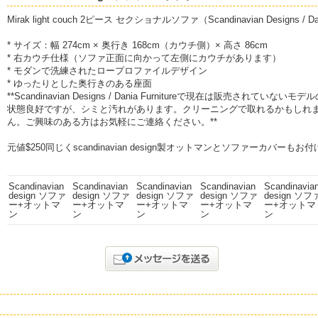
Mirak light couch 2ピース セクショナルソファ（Scandinavian Designs /
* サイズ：幅 274cm × 奥行き 168cm（カウチ側）× 高さ 86cm
* 右カウチ仕様（ソファ正面に向かって左側にカウチがあります）
* モダンで洗練されたロープロファイルデザイン
* ゆったりとした奥行きのある座面
**Scandinavian Designs / Dania Furnitureで現在は販売されていない
状態良好ですが、シミと汚れがあります。クリーニングで取れるかもしれ
ん。ご興味のある方はお気軽にご連絡ください。**
元値$250同じくscandinavian design製オットマンとソファーカバーもお