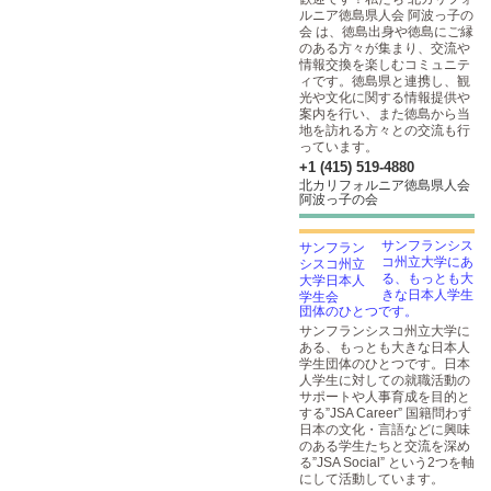
ルニア徳島県人会 阿波っ子の
会 は、徳島出身や徳島にご縁
のある方々が集まり、交流や
情報交換を楽しむコミュニテ
ィです。徳島県と連携し、観
光や文化に関する情報提供や
案内を行い、また徳島から当
地を訪れる方々との交流も行
っています。
+1 (415) 519-4880
北カリフォルニア徳島県人会
阿波っ子の会
サンフランシス
コ州立大学にあ
る、もっとも大
きな日本人学生
団体のひとつです。
サンフランシスコ州立大学に
ある、もっとも大きな日本人
学生団体のひとつです。日本
人学生に対しての就職活動の
サポートや人事育成を目的と
する”JSA Career” 国籍問わず
日本の文化・言語などに興味
のある学生たちと交流を深め
る”JSA Social” という2つを軸
にして活動しています。