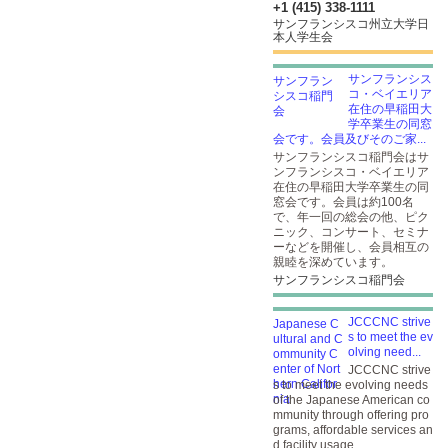
+1 (415) 338-1111
サンフランシスコ州立大学日
本人学生会
サンフランシス
コ・ベイエリア
在住の早稲田大
学卒業生の同窓
会です。会員及びそのご家...
サンフランシスコ稲門会はサ
ンフランシスコ・ベイエリア
在住の早稲田大学卒業生の同
窓会です。会員は約100名
で、年一回の総会の他、ピク
ニック、コンサート、セミナ
ーなどを開催し、会員相互の
親睦を深めています。
サンフランシスコ稲門会
JCCCNC strive
s to meet the ev
olving need...
JCCCNC strive
s to meet the evolving needs
of the Japanese American co
mmunity through offering pro
grams, affordable services an
d facility usage.