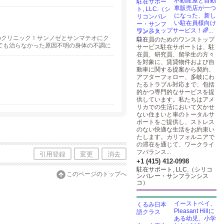
不動産屋と自動
車販売店が一つ
になった、新し
い駐在員様向け
ワンストップサービス！🌈...
ーのクリニック！サンノゼとサンマテオにク
駐在員のためのワンストップ
ても治らなかった原因不明の身体の不調に
サービス駐在サポートは、駐
在員、研究員、留学生の方々
を対象に、賃貸物件および自
動車に関する提案から契約、
アフターフォロー、多岐にわ
たるトラブル対応まで、包括
的かつ専門的なサービスを提
供しています。私たちはアメ
リカでの生活において欠かせ
ない住まいと車のトータルサ
ポートをご提供し、ストレス
のない快適な生活をお約束い
たします。カリフォルニアで
の滞在を通じて、ワークライ
フバランス...
引用登録
変更
消去
+1 (415) 412-0998
駐在サポート, LLC.（シリコ
このページのトップへ
ンバレー・サンフランシス
コ）
イーストベイ、
Pleasant Hillに
ある幼児、小学