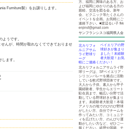
方、福岡に興味のある方、お
よび福岡にゆかりのある方の
 Dania Furniture製）をお譲りします。
親睦、交流を図る会。新年
会、ピクニック等たくさんの
イベントを企画。お気軽にご
連絡下さい。■渡辺るい子 fkk
enjinsf@gmail.com
サンフランシスコ福岡県人会
モデルのようです。
ませんが、時間が取れなくてできておりませ
ベイエリアの野
球好きが集まり
ました！未経験
者大歓迎！お気
付けします。
軽にご連絡ください！
北カリフォルニアサムライ野
球リーグは、SFベイエリア・
シリコンバレーを拠点に活動
している軟式野球団体です。
大人から子供、素人から甲子
園経験者、学生からエリート
駐在員まで、幅広い分野で活
動している野球好きが集まり
ます。未経験者大歓迎！本場
アメリカの地でのびのび野球
がしたい方、自分でチームを
作ってみたい方、コミュニテ
ィを広げたい方、のんびり運
動がしたい方など、ぜひご一
報ください。経歴や国籍、チ