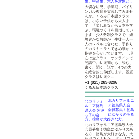
生、中高生、大人を対象と...
大切な幼児、学童期、バイリ
ンガル教育を実践してみませ
んか。くるみ日本語クラス
は、小さい子供から大人ま
で 「楽しみながら日本を学
ぶ」環境づくりを目指してい
ます。少人数制クラスで 経
験豊かな教師が 生徒一人一
人のレベルに合わせ、手作り
のカリキュラムできめ細かい
指導を心がけています。 現
在は全クラス オンラインで
開講中。幼児期から、読む、
書く、聞く、話す」4つの力
を総合的に伸ばします。設置
クラスは幼児ク...
+1 (925) 289-8296
くるみ日本語クラス
北カリフォルニ
ア徳島県人会
会員募集！徳島
にゆかりのある
方、徳島が大好きな方、...
北カリフォルニア徳島県人会
会員募集！徳島にゆかりのあ
る方、徳島が大好きな方、大
歓迎です！私たち 北カリフォ