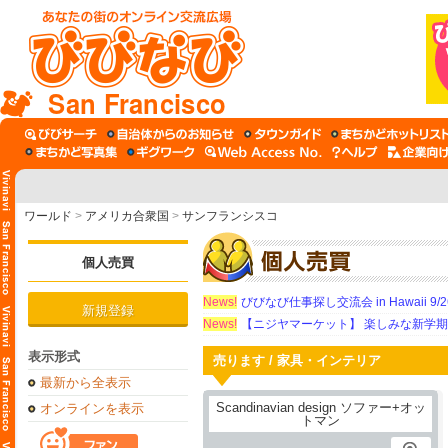
San Francisco
ワールド
>
アメリカ合衆国
>
サンフランシスコ
個人売買
News!
びびなび仕事探し交流会 in Hawaii 9/26（
新規登録
News!
【ニジヤマーケット】 楽しみな新学
表示形式
売ります / 家具・インテリア
最新から全表示
オンラインを表示