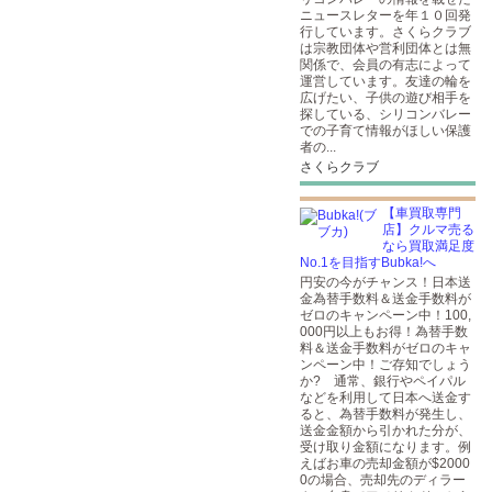
ニュースレターを年１０回発
行しています。さくらクラブ
は宗教団体や営利団体とは無
関係で、会員の有志によって
運営しています。友達の輪を
広げたい、子供の遊び相手を
探している、シリコンバレー
での子育て情報がほしい保護
者の...
さくらクラブ
【車買取専門
店】クルマ売る
なら買取満足度
No.1を目指すBubka!へ
円安の今がチャンス！日本送
金為替手数料＆送金手数料が
ゼロのキャンペーン中！100,
000円以上もお得！為替手数
料＆送金手数料がゼロのキャ
ンペーン中！ご存知でしょう
か? 通常、銀行やペイパル
などを利用して日本へ送金す
ると、為替手数料が発生し、
送金金額から引かれた分が、
受け取り金額になります。例
えばお車の売却金額が$2000
0の場合、売却先のディラー