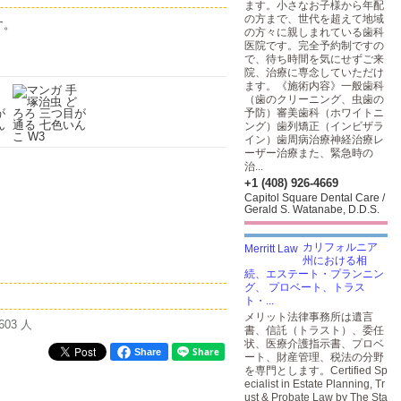
ます。小さなお子様から年配
の方まで、世代を超えて地域
す。
の方々に親しまれている歯科
医院です。完全予約制ですの
で、待ち時間を気にせずご来
院、治療に専念していただけ
ます。《施術内容》一般歯科
（歯のクリーニング、虫歯の
予防）審美歯科（ホワイトニ
ング）歯列矯正（インビザラ
イン）歯周病治療神経治療レ
ーザー治療また、緊急時の
治...
+1 (408) 926-4669
Capitol Square Dental Care /
Gerald S. Watanabe, D.D.S.
カリフォルニア
州における相
続、エステート・プランニン
グ、 プロベート、トラス
ト・...
メリット法律事務所は遺言
603 人
書、信託（トラスト）、委任
状、医療介護指示書、プロベ
Share
ート、財産管理、税法の分野
を専門とします。Certified Sp
ecialist in Estate Planning, Tr
ust & Probate Law by The Sta