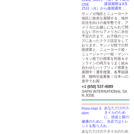
講習期間＆8月
25日（火）から後期通常...
サンノゼ地区とニューヨーク
地区に校舎を展開する、海外
在住生向けの進学塾です。ア
メリカにお越しになられて間
もない方からアメリカに永住
予定の方まで、お子様のニー
ズにあったクラス設定をして
おります。サンノゼ校での対
面授業と、ニューヨーク校・
ニュージャージー校・マンハ
ッタン校での授業を対面＆オ
ンラインの両方をうまく組み
合わせたハイブリッド授業を
展開中！通常授業、各季節講
習、随時生徒募集！日本への
進学でお困...
+1 (650) 537-4089
SAPIX INTERNATIONAL SA
N JOSE
あなただけのス
タイルのため
に、頭皮と髪の
健康のために、当店ではトレ
ンドを取り入れ...
あなただけのスタイルのため