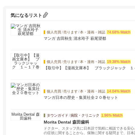
気になるリスト
個人売買
/
売ります
/
本・漫画・雑誌
74.68% Match
マンガ 吉田秋生 清水玲子 萩尾望都
個人売買
/
売ります
/
本・漫画・雑誌
19.38% Match
【取引中】【漫画文庫本】 ブラックジャック １
個人売買
/
売ります
/
本・漫画・雑誌
14.04% Match
マンガ日本の歴史・集英社全２０巻セット
タウンガイド
/
病院・クリニック
1.96% Match
Morita Dental 森田歯科
ドクター、スタッフ共に日本語で気軽に相談できる安心
の症状に関することから、保険に関する疑問まで、日本