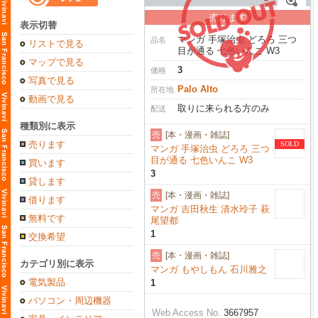
売ります
表示切替
マンガ 手塚治虫 どろろ 三つ
品名
リストで見る
目が通る 七色いんこ W3
マップで見る
3
価格
写真で見る
Palo Alto
所在地
動画で見る
取りに来られる方のみ
配送
種類別に表示
売
[本・漫画・雑誌]
売ります
SOLD
マンガ 手塚治虫 どろろ 三つ
目が通る 七色いんこ W3
買います
3
貸します
売
[本・漫画・雑誌]
借ります
マンガ 吉田秋生 清水玲子 萩
無料です
尾望都
1
交換希望
売
[本・漫画・雑誌]
カテゴリ別に表示
マンガ もやしもん 石川雅之
電気製品
1
パソコン・周辺機器
Web Access No.
3667957