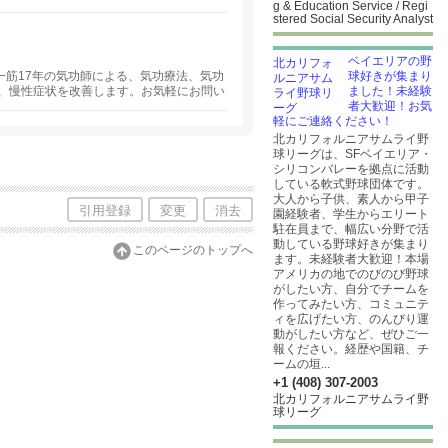
g & Education Service / Regi
ばというのが当院のモットーです。最新の
stered Social Security Analyst
ます。
ベイエリアの野
気功一筋17年の気功師による、気功療法、気功
球好きが集まり
、慢性症状を改善します。お気軽にお問い
ました！未経験
クランド、フリーモント、サンマテオに出
者大歓迎！お気
善のプログラムもあります。
軽にご連絡ください！
北カリフォルニアサムライ野
球リーグは、SFベイエリア・
シリコンバレーを拠点に活動
している軟式野球団体です。
大人から子供、素人から甲子
引用登録
変更
消去
園経験者、学生からエリート
駐在員まで、幅広い分野で活
動している野球好きが集まり
このページのトップへ
ます。未経験者大歓迎！本場
アメリカの地でのびのび野球
がしたい方、自分でチームを
作ってみたい方、コミュニテ
ィを広げたい方、のんびり運
動がしたい方など、ぜひご一
報ください。経歴や国籍、チ
ームの垣...
+1 (408) 307-2003
北カリフォルニアサムライ野
球リーグ