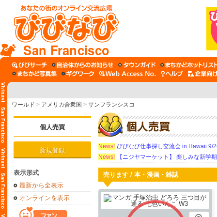
San Francisco
ワールド
>
アメリカ合衆国
>
サンフランシスコ
個人売買
News!
びびなび仕事探し交流会 in Hawaii 9/26（
新規登録
News!
【ニジヤマーケット】 楽しみな新学
表示形式
売ります / 本・漫画・雑誌
最新から全表示
オンラインを表示