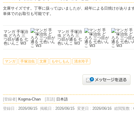
文庫サイズです。丁寧に扱ってはいましたが、経年による日焼けがありま
単体でのお取引も可能です。
マンガ
手塚治虫
文庫
もやしもん
清水玲子
[登録者]
Kogma-Chan
[言語]
日本語
登録日 :
2026/06/15
掲載日 :
2026/06/15
変更日 :
2026/06/16
総閲覧数 :