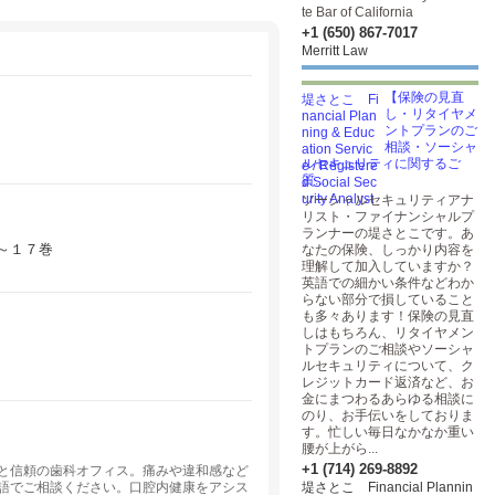
te Bar of California
+1 (650) 867-7017
Merritt Law
【保険の見直
し・リタイヤメ
ントプランのご
相談・ソーシャ
ルセキュリティに関するご
質...
ソーシャルセキュリティアナ
リスト・ファイナンシャルプ
ランナーの堤さとこです。あ
～１７巻
なたの保険、しっかり内容を
理解して加入していますか？
英語での細かい条件などわか
らない部分で損していること
も多々あります！保険の見直
しはもちろん、リタイヤメン
トプランのご相談やソーシャ
ルセキュリティについて、ク
レジットカード返済など、お
金にまつわるあらゆる相談に
のり、お手伝いをしておりま
す。忙しい毎日なかなか重い
腰が上がら...
+1 (714) 269-8892
と信頼の歯科オフィス。痛みや違和感など
語でご相談ください。口腔内健康をアシス
堤さとこ Financial Plannin