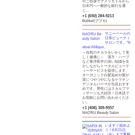
やご自身でアメリカドルから
日本円へ一般的な銀行を通
じ...
+1 (650) 284-9213
Bubka!(ブブカ)
サニーベールの
日系ビューティ
サロンです。"N
atual All&quo...
～自然のチカラをいかして美
しく健康に～ 漢方・ハーブ
など東洋医学の深い知識を生
かしながらトータルビューテ
ィーサービスを提供します。
オーガニック白髪染めや髪が
逆につやつやになるケラチン
デジタルパーマが当店おすす
めです。男性にはスカルプマ
ッサージも大好評！日本語で
お気軽にお問い合わせくださ
い。
+1 (408) 309-9557
NAO'RU Beauty Salon
いますぐ始めよ
う！8月21日
（金）まで夏期