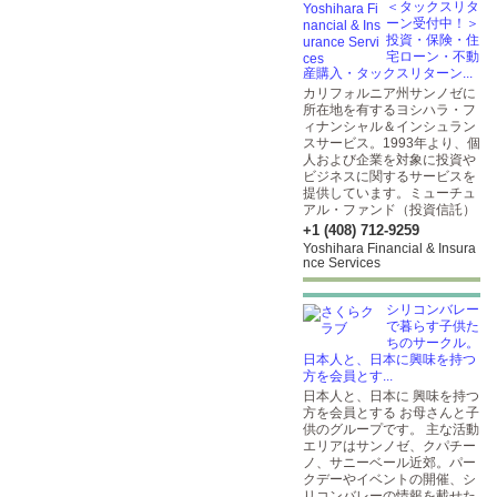
＜タックスリタ
ーン受付中！＞
投資・保険・住
宅ローン・不動
産購入・タックスリターン...
カリフォルニア州サンノゼに
所在地を有するヨシハラ・フ
ィナンシャル＆インシュラン
スサービス。1993年より、個
人および企業を対象に投資や
ビジネスに関するサービスを
提供しています。ミューチュ
アル・ファンド（投資信託）
+1 (408) 712-9259
Yoshihara Financial & Insura
nce Services
シリコンバレー
で暮らす子供た
ちのサークル。
日本人と、日本に興味を持つ
方を会員とす...
日本人と、日本に 興味を持つ
方を会員とする お母さんと子
供のグループです。 主な活動
エリアはサンノゼ、クパチー
ノ、サニーベール近郊。パー
クデーやイベントの開催、シ
リコンバレーの情報を載せた