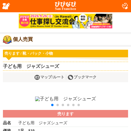
San Francisco
個人売買
売ります / 靴・バック・小物
子ども用 ジャズシューズ
マップ/ルート
ブックマーク
売ります
品名
子ども用 ジャズシューズ
価格
5足 $10