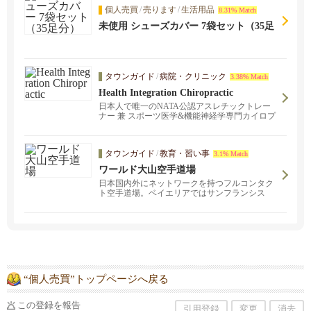
個人売買
/
売ります
/
生活用品
8.31% Match
未使用 シューズカバー 7袋セット（35足
分）
タウンガイド
/
病院・クリニック
3.38% Match
Health Integration Chiropractic
日本人で唯一のNATA公認アスレチックトレー
ナー 兼 スポーツ医学&機能神経学専門カイロプ
ラクターのクリニック！サンノゼとサンマテオ
にクリニックがあります。スポーツ外傷でお悩
みの方、長年の肩こりや腰痛でお悩みの方か
タウンガイド
/
教育・習い事
3.1% Match
ら、どこに行っても治らなかった原因不明の身
体の不調に悩まされている方から、アスレチッ
ワールド大山空手道場
クパフォーマンスの向上を目指している方は是
日本国内外にネットワークを持つフルコンタク
非ご連絡ください。
ト空手道場。ベイエリアではサンフランシス
コ・サンマテオの二か所。「武から入り徳に至
る」をモットーに、子どもから大人まで、経験
者も未経験者も、性別問わず幅広い層の生徒た
ちが稽古しています。見学・体験ご希望の方は
お気軽にご連絡ください。
“個人売買”トップページへ戻る
この登録を報告
引用登録
変更
消去