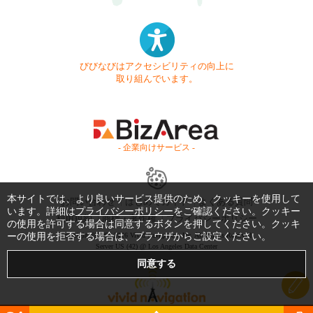
びびなびはアクセシビリティの向上に
取り組んでいます。
- 企業向けサービス -
本サイトでは、より良いサービス提供のため、クッキーを使用して
お問い合わせ
はじめてガイド
よくある質問
います。詳細は
プライバシーポリシー
をご確認ください。クッキー
利用規約
商標・著作権
プライバシーポリシー
の使用を許可する場合は同意するボタンを押してください。クッキ
Copyright © 1999-2026 Vivid Navigation, Inc. All Rights Reserved.
ーの使用を拒否する場合は、ブラウザからご設定ください。
Server US (42) @ Los Angeles Data Center