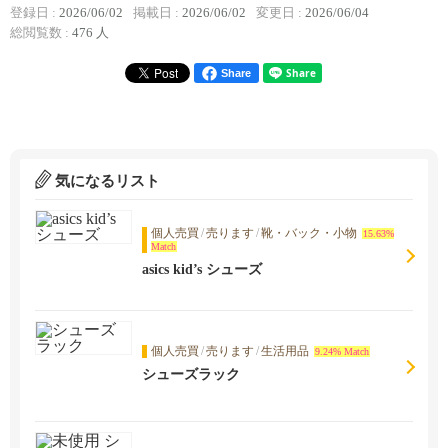
登録日 :
2026/06/02
掲載日 :
2026/06/02
変更日 :
2026/06/04
総閲覧数 :
476 人
Share
気になるリスト
個人売買
/
売ります
/
靴・バック・小物
15.63%
Match
asics kid’s シューズ
個人売買
/
売ります
/
生活用品
9.24% Match
シューズラック