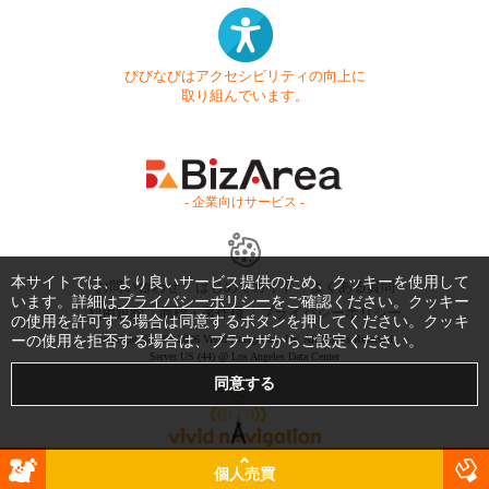
びびなびはアクセシビリティの向上に
取り組んでいます。
- 企業向けサービス -
本サイトでは、より良いサービス提供のため、クッキーを使用して
お問い合わせ
はじめてガイド
よくある質問
います。詳細は
プライバシーポリシー
をご確認ください。クッキー
利用規約
商標・著作権
プライバシーポリシー
の使用を許可する場合は同意するボタンを押してください。クッキ
ーの使用を拒否する場合は、ブラウザからご設定ください。
Copyright © 1999-2026 Vivid Navigation, Inc. All Rights Reserved.
Server US (44) @ Los Angeles Data Center
個人売買