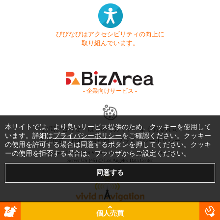
びびなびはアクセシビリティの向上に
取り組んでいます。
- 企業向けサービス -
本サイトでは、より良いサービス提供のため、クッキーを使用して
お問い合わせ
はじめてガイド
よくある質問
います。詳細は
プライバシーポリシー
をご確認ください。クッキー
利用規約
商標・著作権
プライバシーポリシー
の使用を許可する場合は同意するボタンを押してください。クッキ
ーの使用を拒否する場合は、ブラウザからご設定ください。
Copyright © 1999-2026 Vivid Navigation, Inc. All Rights Reserved.
Server US (45) @ Los Angeles Data Center
個人売買